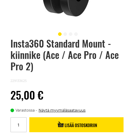
Insta360 Standard Mount -
Skip
to
kiinnike (Ace / Ace Pro / Ace
the
beginning
of
Pro 2)
the
images
gallery
229133625
25,00 €
Varastossa
Näytä myymäläsaatavuus
LISÄÄ OSTOSKORIIN