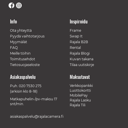
Info
Inspiroidu
Ota yhteyttä
Frame
Pyydä vaihtotarjous
Swap It
Myymälät
Rajala B2B
FAQ
Rental
Meille töihin
Rajala Blogi
Toimitusehdot
Kuvan takana
Tietosuojaseloste
Tilaa uutiskirje
Asiakaspalvelu
Maksutavat
Verkkopankki
Puh.
020 7530 275
Luottokortti
(arkisin klo 8-18)
MobilePay
Matkapuhelin-/pv-maksu 17
Rajala Lasku
snt/min.
Rajala Tili
asiakaspalvelu@rajalacamera.fi