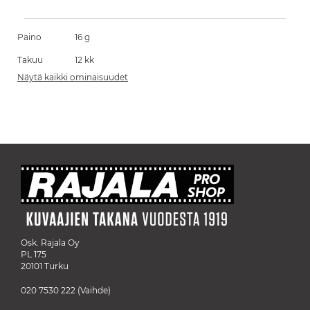
Paino
16 g
Takuu
12 kk
Näytä kaikki ominaisuudet
Osk. Rajala Oy
PL 175
20101 Turku
020 7530 222
(Vaihde)