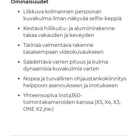
Ominaisuudet
Liikkuva kolmannen persoonan
kuvakulma ilman näkyvää selfie-keppiä
Kestävä hiilikuitu- ja alumiinirakenne
takaa vakauden ja keveyden
Tärinää vaimentava rakenne
tasaisempaan videokuvaukseen
Säädettävä varren pituus ja kulma
dynaamisia kuvakulmia varten
Nopea ja turvallinen ohjaustankokiinnitys
helppoon asennukseen ja irrotukseen
Yhteensopiva Insta360-
toimintakameroiden kanssa (X5, X4, X3,
ONE X2 jne.)