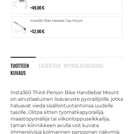
ostoskoriin
49,00 €
Lisää
Insta360 Bike Headset Cap Mount
ostoskoriin
52,00 €
TUOTTEEN
LISÄTIETOJA
MYYMÄLÄSAATAVUUS
KUVAUS
Insta360 Third-Person Bike Handlebar Mount
on ainutlaatuinen lisävaruste pyöräilijöille, jotka
haluavat viedä sisällöntuotantonsa uudelle
tasolle. Olitpa sitten työmatkapyöräilijä,
maastopyöräilijä tai viikonloppuseikkailija,
tämän kiinnikkeen avulla voit kuvata
immersiivisiä kolmannen persoonan näkymiä