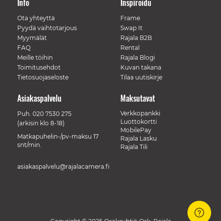
Info
Inspiroidu
Ota yhteyttä
Frame
Pyydä vaihtotarjous
Swap It
Myymälät
Rajala B2B
FAQ
Rental
Meille töihin
Rajala Blogi
Toimitusehdot
Kuvan takana
Tietosuojaseloste
Tilaa uutiskirje
Asiakaspalvelu
Maksutavat
Verkkopankki
Puh.
020 7530 275
Luottokortti
(arkisin klo 8-18)
MobilePay
Matkapuhelin-/pv-maksu 17
Rajala Lasku
snt/min.
Rajala Tili
asiakaspalvelu@rajalacamera.fi