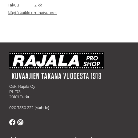
Takuu
12 kk
Näytä kaikki ominaisuudet
Osk. Rajala Oy
PL 175
20101 Turku
020 7530 222
(Vaihde)