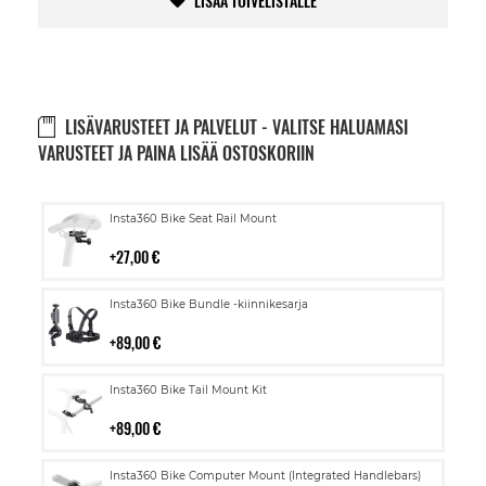
LISÄÄ TOIVELISTALLE
LISÄVARUSTEET JA PALVELUT - VALITSE HALUAMASI
VARUSTEET JA PAINA LISÄÄ OSTOSKORIIN
Lisää
Insta360 Bike Seat Rail Mount
ostoskoriin
27,00 €
Lisää
Insta360 Bike Bundle -kiinnikesarja
ostoskoriin
89,00 €
Lisää
Insta360 Bike Tail Mount Kit
ostoskoriin
89,00 €
Lisää
Insta360 Bike Computer Mount (Integrated Handlebars)