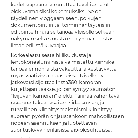
kädet vapaana ja muuttaa tavalliset ajot
elokuvamaisiksi kokemuksiksi. Se on
täydellinen vloggaamiseen, polkujen
dokumentointiin tai toiminnantäyteisiin
editointeihin, ja se tarjoaa yleisölle selkeän
näkymän sekä sinusta että ympäristöstäsi
ilman erillistä kuvaajaa.
Korkealaatuisesta hiilikuidusta ja
lentokonealumiinista valmistettu kiinnike
tarjoaa erinomaista vakautta ja kestävyyttä
myös vaativissa maastoissa. Nivelletty
jatkovarsi sijoittaa Insta360-kameran
kuljettajan taakse, jolloin syntyy saumaton
“leijuvan kameran” efekti. Tärinää vähentävä
rakenne takaa tasaisen videokuvan, ja
turvallinen kiinnitysmekanismi kiinnittyy
suoraan pyörän ohjaustankoon mahdollistaen
nopean asennuksen ja luotettavan
suorituskyvyn erilaisissa ajo-olosuhteissa.