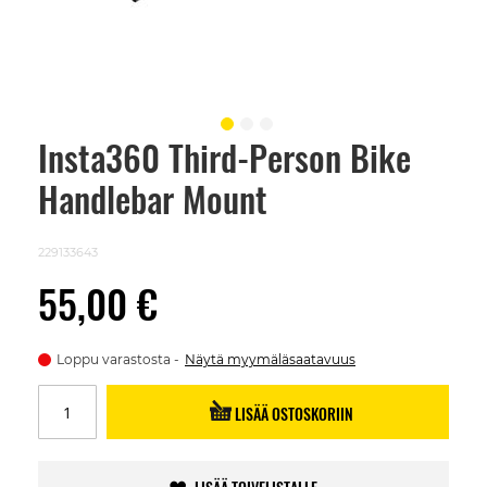
Insta360 Third-Person Bike
Skip
to
Handlebar Mount
the
beginning
of
the
229133643
images
gallery
55,00 €
Loppu varastosta
Näytä myymäläsaatavuus
LISÄÄ OSTOSKORIIN