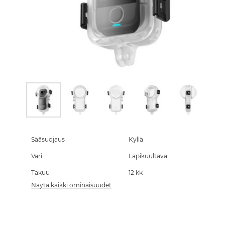
Skip
to
the
Sääsuojaus
Kyllä
beginning
Väri
Läpikuultava
of
the
Takuu
12 kk
images
gallery
Näytä kaikki ominaisuudet