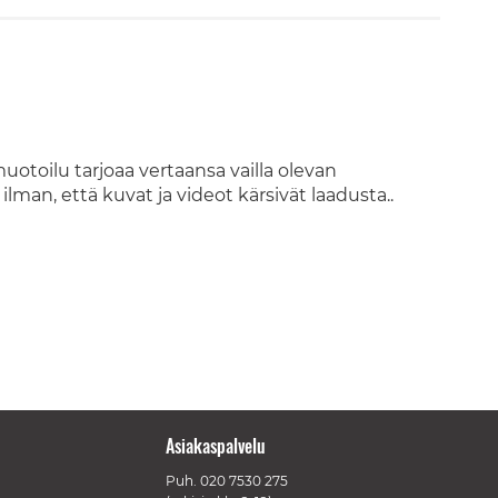
otoilu tarjoaa vertaansa vailla olevan
an, että kuvat ja videot kärsivät laadusta..
Asiakaspalvelu
Puh.
020 7530 275