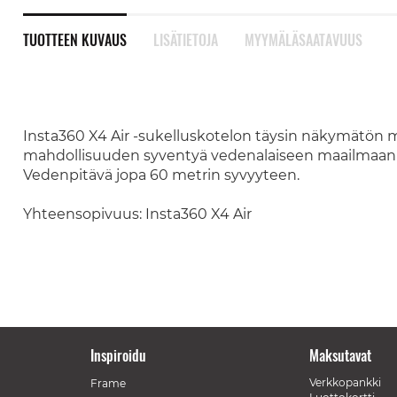
TUOTTEEN KUVAUS
LISÄTIETOJA
MYYMÄLÄSAATAVUUS
Insta360 X4 Air -sukelluskotelon täysin näkymätön mu
mahdollisuuden syventyä vedenalaiseen maailmaan ilm
Vedenpitävä jopa 60 metrin syvyyteen.
Yhteensopivuus: Insta360 X4 Air
Inspiroidu
Maksutavat
Verkkopankki
Frame