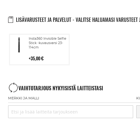
LISÄVARUSTEET JA PALVELUT - VALITSE HALUAMASI VARUSTEET 
Lisää
Insta360 Invisible Selfie
ostoskoriin
Stick -kuvausvarsi 23-
114cm
35,00 €
VAIHTOTARJOUS NYKYISISTÄ LAITTEISTASI
MERKKI JA MALLI
K