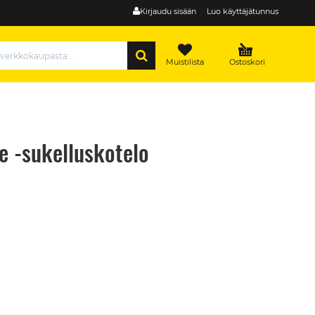
Kirjaudu sisään
Luo käyttäjätunnus
HAE
Muistilista
Ostoskori
se -sukelluskotelo