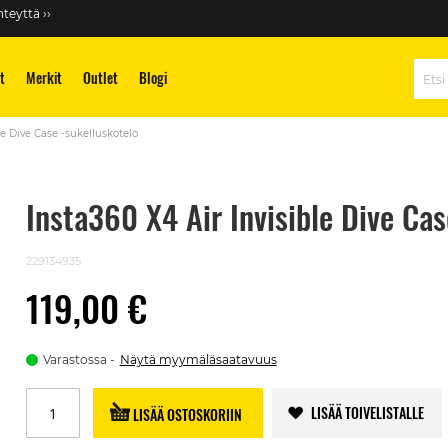
teyttä ››
t
Merkit
Outlet
Blogi
Hae
le Dive Case -sukelluskotelo
Insta360 X4 Air Invisible Dive Ca
229134935
119,00 €
Varastossa
Näytä myymäläsaatavuus
LISÄÄ TOIVELISTALLE
LISÄÄ OSTOSKORIIN