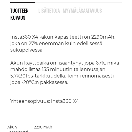
TUOTTEEN
LISÄTIETOJA
MYYMÄLÄSAATAVUUS
KUVAUS
Insta360 X4 -akun kapasiteetti on 2290mAh,
joka on 27% enemmän kuin edellisessä
sukupolvessa.
Akun käyttöaika on lisääntynyt jopa 67%, mikä
mahdollistaa 135 minuutin tallennusajan
5.7K30fps-tarkkuudella. Toimii erinomaisesti
jopa -20°C:n pakkasessa.
Yhteensopivuus: Insta360 X4
Akun
2290 mAh