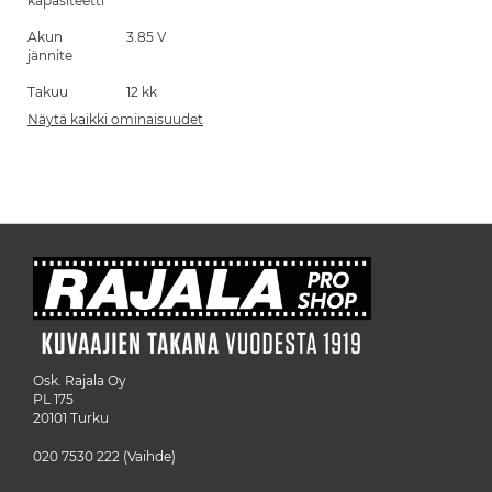
kapasiteetti
Akun
3.85 V
jännite
Takuu
12 kk
Näytä kaikki ominaisuudet
Osk. Rajala Oy
PL 175
20101 Turku
020 7530 222
(Vaihde)