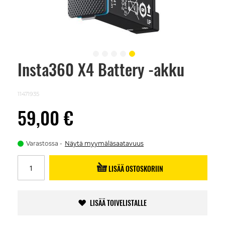
Insta360 X4 Battery -akku
Skip
to
the
beginning
11471935
of
the
59,00 €
images
gallery
Varastossa
Näytä myymäläsaatavuus
LISÄÄ OSTOSKORIIN
LISÄÄ TOIVELISTALLE