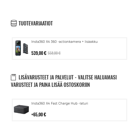
TUOTEVARIAATIOT
Insta360 X4 360 -actionkamera + lisäakku
539,00 €
558,00 €
LISÄVARUSTEET JA PALVELUT - VALITSE HALUAMASI
VARUSTEET JA PAINA LISÄÄ OSTOSKORIIN
Lisää
Insta360 X4 Fast Charge Hub -laturi
ostoskoriin
65,00 €