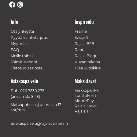
Info
Inspiroidu
Ota yhteyttä
Frame
Pyydä vaihtotarjous
Swap It
Myymälät
Rajala B2B
FAQ
Rental
Meille töihin
Rajala Blogi
Toimitusehdot
Kuvan takana
Tietosuojaseloste
Tilaa uutiskirje
Asiakaspalvelu
Maksutavat
Verkkopankki
Puh.
020 7530 275
Luottokortti
(arkisin klo 8-18)
MobilePay
Matkapuhelin-/pv-maksu 17
Rajala Lasku
snt/min.
Rajala Tili
asiakaspalvelu@rajalacamera.fi