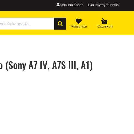
Kirjaudu sisään
Luo käyttäjätunnus
HAE
Muistilista
Ostoskori
(Sony A7 IV, A7S III, A1)