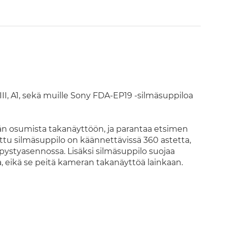
III, A1, sekä muille Sony FDA-EP19 -silmäsuppiloa
 osumista takanäyttöön, ja parantaa etsimen
tu silmäsuppilo on käännettävissä 360 astetta,
 pystyasennossa. Lisäksi silmäsuppilo suojaa
a, eikä se peitä kameran takanäyttöä lainkaan.