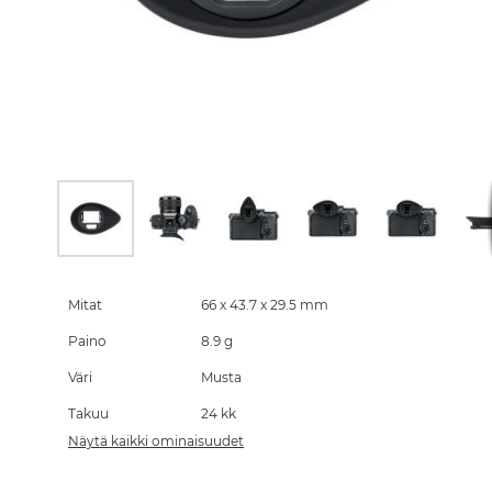
Skip
to
the
Mitat
66 x 43.7 x 29.5 mm
beginning
Paino
8.9 g
of
the
Väri
Musta
images
gallery
Takuu
24 kk
Näytä kaikki ominaisuudet