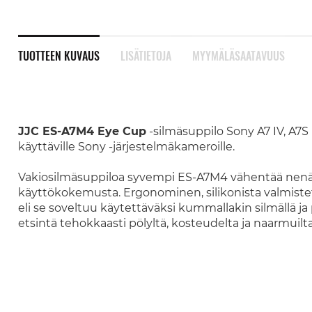
TUOTTEEN KUVAUS
LISÄTIETOJA
MYYMÄLÄSAATAVUUS
JJC ES-A7M4 Eye Cup
-silmäsuppilo Sony A7 IV, A7S 
käyttäville Sony -järjestelmäkameroille.
Vakiosilmäsuppiloa syvempi ES-A7M4 vähentää nenän
käyttökokemusta. Ergonominen, silikonista valmistet
eli se soveltuu käytettäväksi kummallakin silmällä ja
etsintä tehokkaasti pölyltä, kosteudelta ja naarmuilt