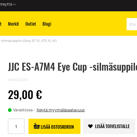
teyttä ››
t
Merkit
Outlet
Blogi
Hae
ilmäsuppilo (Sony A7 IV, A7S III, A1)
JJC ES-A7M4 Eye Cup -silmäsuppilo 
1000D225151
29,00 €
Varastossa
Näytä myymäläsaatavuus
LISÄÄ TOIVELISTALLE
LISÄÄ OSTOSKORIIN