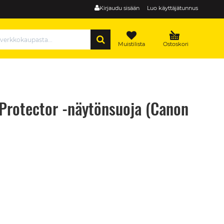
Kirjaudu sisään
Luo käyttäjätunnus
HAE
Muistilista
Ostoskori
Protector -näytönsuoja (Canon