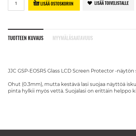
LISÄÄ TOIVELISTALLE
LISÄÄ OSTOSKORIIN
TUOTTEEN KUVAUS
MYYMÄLÄSAATAVUUS
JJC GSP-EOSR5 Glass LCD Screen Protector -näytön s
Ohut (0.3mm), mutta kestävä lasi suojaa näyttöä iskuilt
pinta hylkii myös vettä. Suojalasi on erittäin helppo k