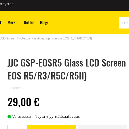
teyttä ››
t
Merkit
Outlet
Blogi
Hae
CD Screen Protector -näytönsuoja (Canon EOS R5/R3/R5C/R5II)
JJC GSP-EOSR5 Glass LCD Screen 
EOS R5/R3/R5C/R5II)
65D190231
29,00 €
Varastossa
Näytä myymäläsaatavuus