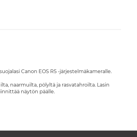
uojalasi Canon EOS R5 -järjestelmäkameralle.
a, naarmuilta, pölyltä ja rasvatahroilta. Lasin
iinnittää näytön päälle.