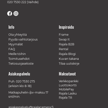
020 7530 222
(Vaihde)
Info
Inspiroidu
Ota yhteyttä
Frame
Pyydä vaihtotarjous
Swap It
Myymälät
Rajala B2B
FAQ
Rental
Meille töihin
Rajala Blogi
Toimitusehdot
Kuvan takana
Tietosuojaseloste
Tilaa uutiskirje
Asiakaspalvelu
Maksutavat
Verkkopankki
Puh.
020 7530 275
Luottokortti
(arkisin klo 8-18)
MobilePay
Matkapuhelin-/pv-maksu 17
Rajala Lasku
snt/min.
Rajala Tili
asiakaspalvelu@rajalacamera.fi