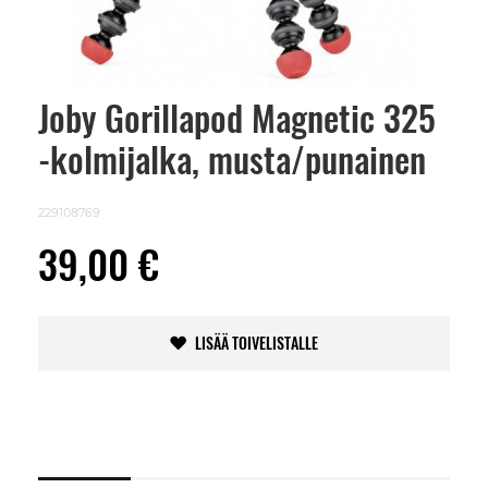
Joby Gorillapod Magnetic 325
Skip
to
-kolmijalka, musta/punainen
the
beginning
of
the
229108769
images
gallery
39,00 €
LISÄÄ TOIVELISTALLE