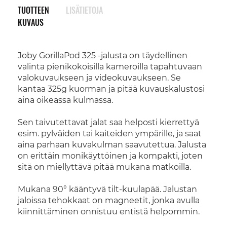
TUOTTEEN
LISÄTIETOJA
KUVAUS
Joby GorillaPod 325 -jalusta on täydellinen
valinta pienikokoisilla kameroilla tapahtuvaan
valokuvaukseen ja videokuvaukseen. Se
kantaa 325g kuorman ja pitää kuvauskalustosi
aina oikeassa kulmassa.
Sen taivutettavat jalat saa helposti kierrettyä
esim. pylväiden tai kaiteiden ympärille, ja saat
aina parhaan kuvakulman saavutettua. Jalusta
on erittäin monikäyttöinen ja kompakti, joten
sitä on miellyttävä pitää mukana matkoilla.
Mukana
90° kääntyvä tilt-kuulapää. Jalustan
jaloissa tehokkaat on magneetit, jonka avulla
kiinnittäminen onnistuu entistä helpommin.