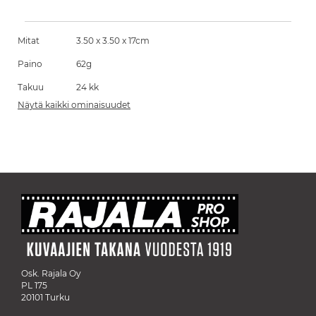
Mitat
3.50 x 3.50 x 17cm
Paino
62g
Takuu
24 kk
Näytä kaikki ominaisuudet
Osk. Rajala Oy
PL 175
20101 Turku