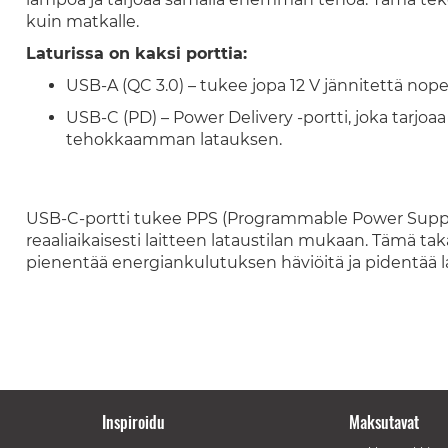
kuin matkalle.
Laturissa on kaksi porttia:
USB-A (QC 3.0) – tukee jopa 12 V jännitettä no
USB-C (PD) – Power Delivery -portti, joka tarjoa
tehokkaamman latauksen.
USB-C-portti tukee PPS (Programmable Power Supply) 
reaaliaikaisesti laitteen lataustilan mukaan. Tämä 
pienentää energiankulutuksen häviöitä ja pidentää l
Inspiroidu
Maksutavat