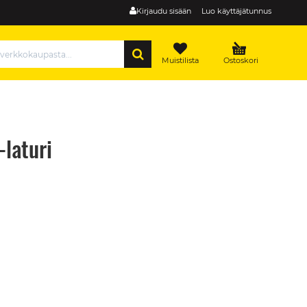
Kirjaudu sisään
Luo käyttäjätunnus
HAE
Muistilista
Ostoskori
laturi