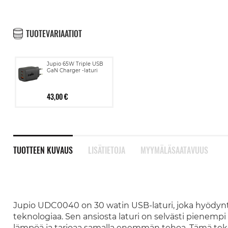
TUOTEVARIAATIOT
Jupio 65W Triple USB
GaN Charger -laturi
43,00 €
TUOTTEEN KUVAUS
LISÄTIETOJA
MYYMÄLÄSAATAVUUS
Jupio UDC0040 on 30 watin USB-laturi, joka hyödyntää
teknologiaa. Sen ansiosta laturi on selvästi pienemp
lämpöä ja tarjoaa samalla enemmän tehoa. Tämä tekee