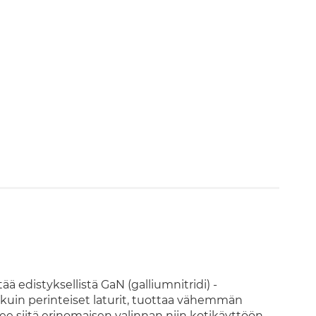
 edistyksellistä GaN (galliumnitridi) -
i kuin perinteiset laturit, tuottaa vähemmän
 siitä erinomaisen valinnan niin kotikäyttöön