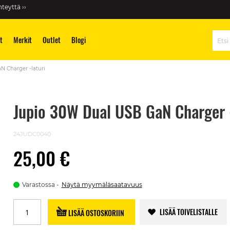
teyttä ››
t
Merkit
Outlet
Blogi
Hae
 Charger -laturi
Jupio 30W Dual USB GaN Charger -
24JUDC0040
25,00 €
Varastossa
Näytä myymäläsaatavuus
LISÄÄ TOIVELISTALLE
LISÄÄ OSTOSKORIIN