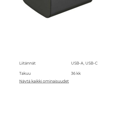
Skip
to
the
Liitännät
USB-A, USB-C
beginning
Takuu
36 kk
of
the
Näytä kaikki ominaisuudet
images
gallery