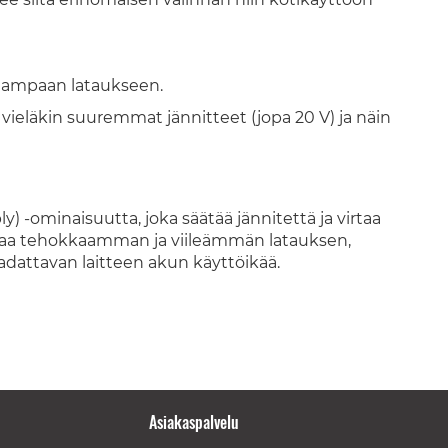
peampaan lataukseen.
a vieläkin suuremmat jännitteet (jopa 20 V) ja näin
-ominaisuutta, joka säätää jännitettä ja virtaa
takaa tehokkaamman ja viileämmän latauksen,
adattavan laitteen akun käyttöikää.
Asiakaspalvelu