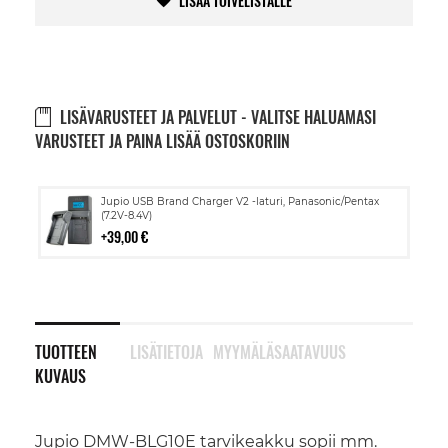
LISÄÄ TOIVELISTALLE
LISÄVARUSTEET JA PALVELUT - VALITSE HALUAMASI
VARUSTEET JA PAINA LISÄÄ OSTOSKORIIN
Lisää
Jupio USB Brand Charger V2 -laturi, Panasonic/Pentax
ostoskoriin
(7.2V-8.4V)
39,00 €
TUOTTEEN
LISÄTIETOJA
MYYMÄLÄSAATAVUUS
KUVAUS
Jupio DMW-BLG10E tarvikeakku sopii mm.