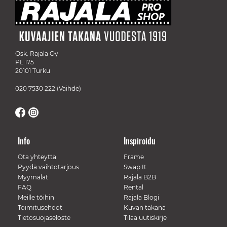
Osk. Rajala Oy
PL 175
20101 Turku
020 7530 222
(Vaihde)
Info
Inspiroidu
Ota yhteyttä
Frame
Pyydä vaihtotarjous
Swap It
Myymälät
Rajala B2B
FAQ
Rental
Meille töihin
Rajala Blogi
Toimitusehdot
Kuvan takana
Tietosuojaseloste
Tilaa uutiskirje