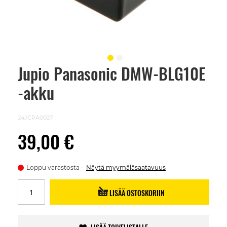
Jupio Panasonic DMW-BLG10E
Skip
to
-akku
the
beginning
of
the
24JCPA0027
images
gallery
39,00 €
Loppu varastosta
Näytä myymäläsaatavuus
LISÄÄ OSTOSKORIIN