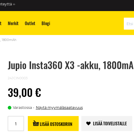
teyttä ››
t
Merkit
Outlet
Blogi
Hae
u, 1800mAh
Jupio Insta360 X3 -akku, 1800mA
24JCIN0003
39,00 €
Varastossa
Näytä myymäläsaatavuus
LISÄÄ TOIVELISTALLE
LISÄÄ OSTOSKORIIN