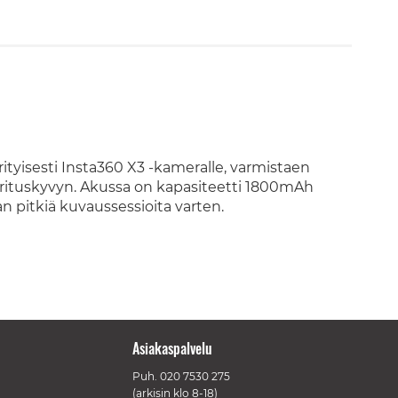
tyisesti Insta360 X3 -kameralle, varmistaen
ituskyvyn. Akussa on kapasiteetti 1800mAh
an pitkiä kuvaussessioita varten.
Asiakaspalvelu
Puh.
020 7530 275
(arkisin klo 8-18)