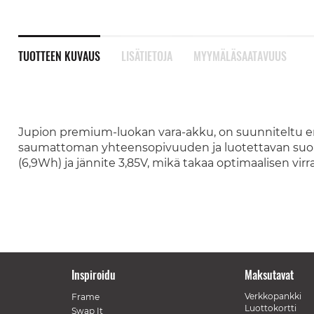
TUOTTEEN KUVAUS
LISÄTIETOJA
MYYMÄLÄSAATAVUUS
Jupion premium-luokan vara-akku, on suunniteltu eri
saumattoman yhteensopivuuden ja luotettavan suor
(6,9Wh) ja jännite 3,85V, mikä takaa optimaalisen virr
Inspiroidu
Maksutavat
Verkkopankki
Frame
Luottokortti
Swap It