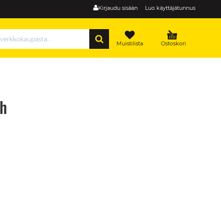
Kirjaudu sisään
Luo käyttäjätunnus
HAE
Muistilista
Ostoskori
h