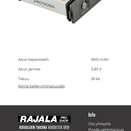
Skip
to
the
Akun kapasiteetti
1800 mAh
beginning
Akun jännite
3.85 V
of
the
Takuu
36 kk
images
gallery
Näytä kaikki ominaisuudet
Info
Ota yhteyttä
Pyydä vaihtotarjous