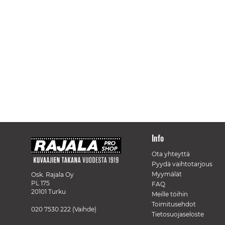
Info
Ota yhteyttä
Pyydä vaihtotarjous
Myymälät
Osk. Rajala Oy
PL 175
FAQ
20101 Turku
Meille töihin
Toimitusehdot
020 7530 222
(Vaihde)
Tietosuojaseloste