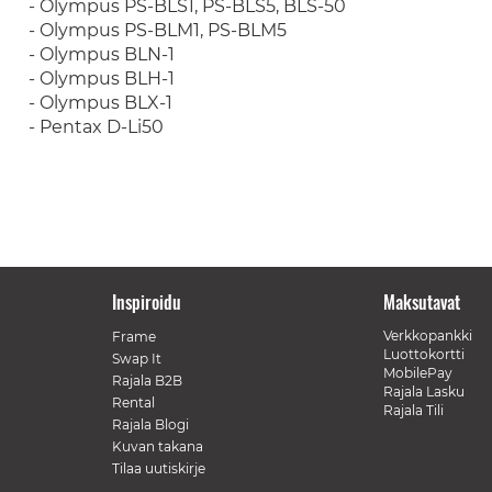
- Olympus PS-BLS1, PS-BLS5, BLS-50
- Olympus PS-BLM1, PS-BLM5
- Olympus BLN-1
- Olympus BLH-1
- Olympus BLX-1
- Pentax D-Li50
Inspiroidu
Maksutavat
Verkkopankki
Frame
Luottokortti
Swap It
MobilePay
Rajala B2B
Rajala Lasku
Rental
Rajala Tili
Rajala Blogi
Kuvan takana
Tilaa uutiskirje