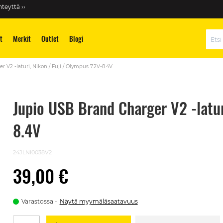
teyttä ››
t
Merkit
Outlet
Blogi
Hae
 V2 -laturi, Nikon / Fuji / Olympus 7.2V-8.4V
Jupio USB Brand Charger V2 -latur
8.4V
24JLNI0038V2
39,00 €
Varastossa
Näytä myymäläsaatavuus