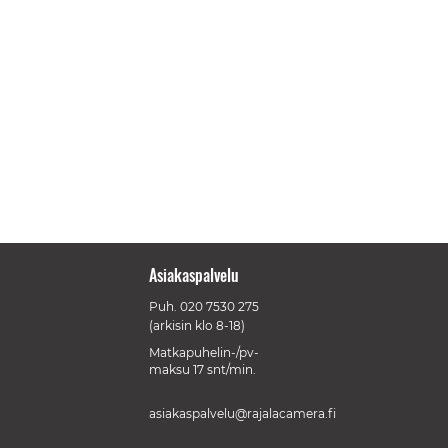
Asiakaspalvelu
Puh.
020 7530 275
(arkisin klo 8-18)
Matkapuhelin-/pv-
maksu 17 snt/min.
asiakaspalvelu@rajalacamera.fi