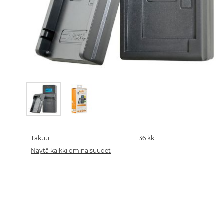
Skip
to
the
Takuu
36 kk
beginning
Näytä kaikki ominaisuudet
of
the
images
gallery