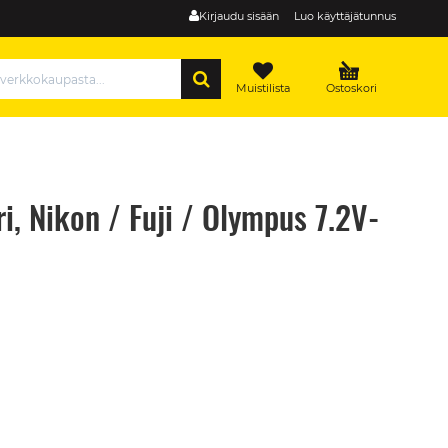
Kirjaudu sisään
Luo käyttäjätunnus
HAE
Muistilista
Ostoskori
i, Nikon / Fuji / Olympus 7.2V-