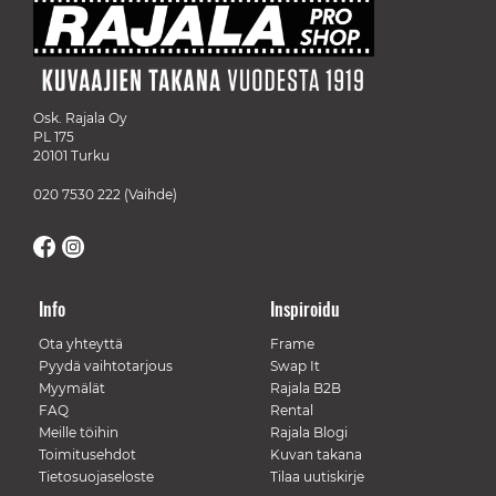
Osk. Rajala Oy
PL 175
20101 Turku
020 7530 222
(Vaihde)
Info
Inspiroidu
Ota yhteyttä
Frame
Pyydä vaihtotarjous
Swap It
Myymälät
Rajala B2B
FAQ
Rental
Meille töihin
Rajala Blogi
Toimitusehdot
Kuvan takana
Tietosuojaseloste
Tilaa uutiskirje