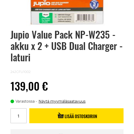
Jupio Value Pack NP-W235 -
Skip
to
akku x 2 + USB Dual Charger -
the
beginning
of
laturi
the
images
gallery
24JCFU1002
139,00 €
Varastossa
Näytä myymäläsaatavuus
LISÄÄ OSTOSKORIIN