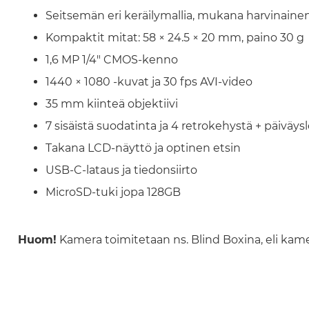
Seitsemän eri keräilymallia, mukana harvinaine
Kompaktit mitat: 58 × 24.5 × 20 mm, paino 30 g
1,6 MP 1/4" CMOS-kenno
1440 × 1080 -kuvat ja 30 fps AVI-video
35 mm kiinteä objektiivi
7 sisäistä suodatinta ja 4 retrokehystä + päiväys
Takana LCD-näyttö ja optinen etsin
USB-C-lataus ja tiedonsiirto
MicroSD-tuki jopa 128GB
Huom!
Kamera toimitetaan ns. Blind Boxina, eli ka