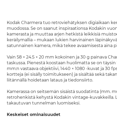
Kodak Charmera tuo retroviehätyksen digiaikaan ke
muodossa. Se on saanut inspiraationsa Kodakin vuonn
kamerasta ja muuttaa arjen hetkistä leikkisiä muistoe
keräilymallia – mukaan lukien harvinainen läpinäkyvä 
satunnainen kamera, mikä tekee avaamisesta aina pi
Vain 58 × 24.5 × 20 mm kokoinen ja 30 g painava Cha
taskussa. Pienestä koostaan huolimatta se on täysin
mm:n vastaava objektiivi, 1440 × 1080 -kuvat ja 30 f
kortteja (ei sisälly toimitukseen) ja sisältää sekä ta
liitännällä hoidetaan lataus ja tiedonsiirto.
Kamerassa on seitsemän sisäistä suodatinta (mm. musta
retrohenkistä kehystä Kodakin vintage-kuvakkeilla. Li
takautuvan tunnelman luomiseksi.
Keskeiset ominaisuudet