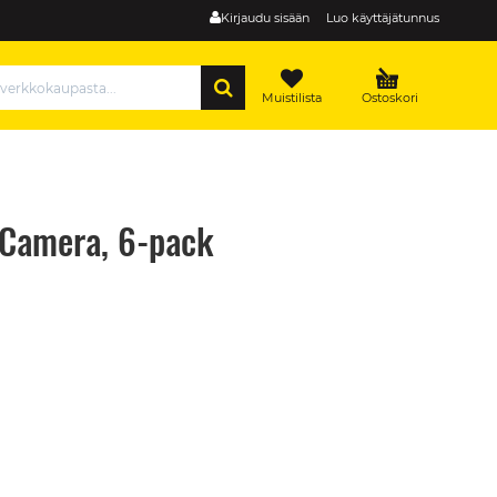
Kirjaudu sisään
Luo käyttäjätunnus
HAE
Muistilista
Ostoskori
 Camera, 6-pack