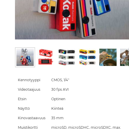
Skip
to
the
Kennotyyppi
CMOS, 1/4"
beginning
Videotaajuus
30 fps AVI
of
the
Etsin
Optinen
images
gallery
Näyttö
Kiinteä
Kinovastaavuus
35 mm
Muistikortti
microSD, microSDHC, microSDXC, max.