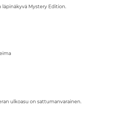
n läpinäkyvä Mystery Edition.
leima
meran ulkoasu on sattumanvarainen.