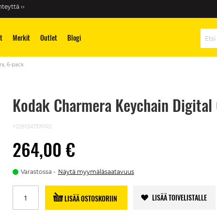
teyttä ››
t
Merkit
Outlet
Blogi
Hae
a, 6-pack
Kodak Charmera Keychain Digital
+229134737PR2
264,00 €
Varastossa
Näytä myymäläsaatavuus
LISÄÄ TOIVELISTALLE
LISÄÄ OSTOSKORIIN