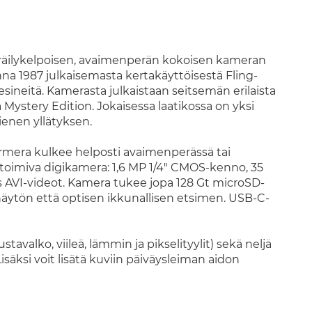
räilykelpoisen, avaimenperän kokoisen kameran
a 1987 julkaisemasta kertakäyttöisestä Fling-
sineitä. Kamerasta julkaistaan seitsemän erilaista
Mystery Edition. Jokaisessa laatikossa on yksi
enen yllätyksen.
rmera kulkee helposti avaimenperässä tai
 toimiva digikamera: 1,6 MP 1/4" CMOS-kenno, 35
ps AVI-videot. Kamera tukee jopa 128 Gt microSD-
kanäytön että optisen ikkunallisen etsimen. USB-C-
valko, viileä, lämmin ja pikselityylit) sekä neljä
säksi voit lisätä kuviin päiväysleiman aidon