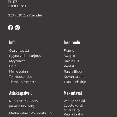
PL 175
20101 Turku
020 7530 222
(Vaihde)
Info
Inspiroidu
Ota yhteyttä
Frame
Pyydä vaihtotarjous
Swap It
Myymälät
Rajala B2B
FAQ
Rental
Meille töihin
Rajala Blogi
Toimitusehdot
Kuvan takana
Tietosuojaseloste
Tilaa uutiskirje
Asiakaspalvelu
Maksutavat
Verkkopankki
Puh.
020 7530 275
Luottokortti
(arkisin klo 8-18)
MobilePay
Matkapuhelin-/pv-maksu 17
Rajala Lasku