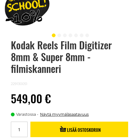
Kodak Reels Film Digitizer
Skip
to
8mm & Super 8mm -
the
beginning
of
filmiskanneri
the
images
gallery
229130051
549,00 €
Varastossa
Näytä myymäläsaatavuus
LISÄÄ OSTOSKORIIN