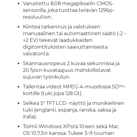
Varustettu 8,08 megapikselin CMOS-
sensorilla, joka tuottaa terävän 1296p-
resoluution.
Kiinteä tarkennus ja valotuksen
manuaalinen tai automaattinen säätö (-2 -
+2 EV) tekevät laadukkaiden
digitointitulosten saavuttamisesta
vaivatonta.
Skannausnopeus 2 kuvaa sekunnissa ja
20 fps:n kuvataajuus mahdollistavat
sujuvan työnkulun.
Tallentaa videot MPEG-4-muodossa SD™-
kortille (tuki jopa 128 Gt).
Selkeä 5" TFT LCD -näyttö ja monikielinen
tuki (englanti, espanja, ranska, saksa ja
italia).
Toimii Windows XP:stä 10:een sekä Mac
OS 10.7.3:n kanssa. Tukee 3–9 tuuman