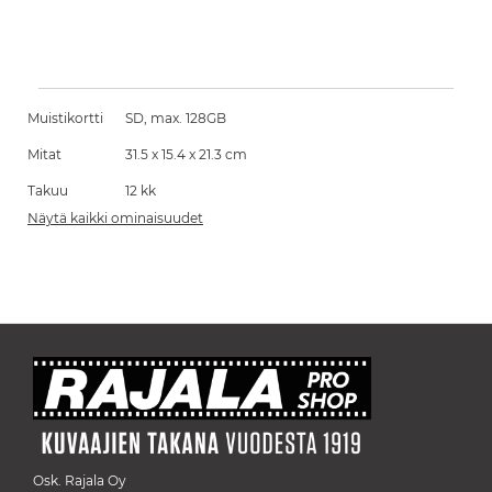
Muistikortti
SD, max. 128GB
Mitat
31.5 x 15.4 x 21.3 cm
Takuu
12 kk
Näytä kaikki ominaisuudet
Osk. Rajala Oy