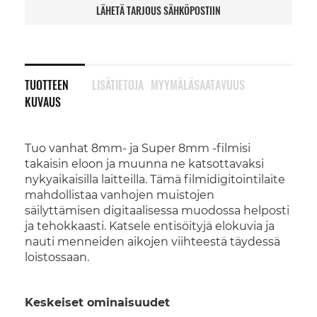
LÄHETÄ TARJOUS SÄHKÖPOSTIIN
TUOTTEEN
LISÄTIETOJA
MYYMÄLÄSAATAVUUS
KUVAUS
Tuo vanhat 8mm- ja Super 8mm -filmisi
takaisin eloon ja muunna ne katsottavaksi
nykyaikaisilla laitteilla. Tämä filmidigitointilaite
mahdollistaa vanhojen muistojen
säilyttämisen digitaalisessa muodossa helposti
ja tehokkaasti. Katsele entisöityjä elokuvia ja
nauti menneiden aikojen viihteestä täydessä
loistossaan.
Keskeiset ominaisuudet