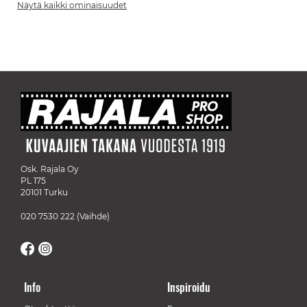
Näytä kaikki ominaisuudet
Osk. Rajala Oy
PL 175
20101 Turku
020 7530 222
(Vaihde)
Info
Inspiroidu