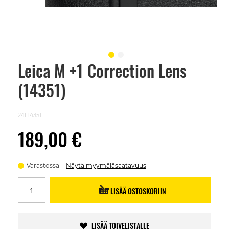
Leica M +1 Correction Lens
Skip
to
(14351)
the
beginning
of
the
24L14351
images
gallery
189,00 €
Varastossa
Näytä myymäläsaatavuus
LISÄÄ OSTOSKORIIN
LISÄÄ TOIVELISTALLE