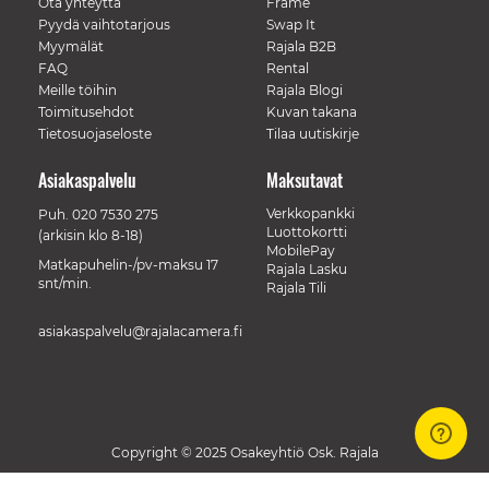
Ota yhteyttä
Frame
Pyydä vaihtotarjous
Swap It
Myymälät
Rajala B2B
FAQ
Rental
Meille töihin
Rajala Blogi
Toimitusehdot
Kuvan takana
Tietosuojaseloste
Tilaa uutiskirje
Asiakaspalvelu
Maksutavat
Verkkopankki
Puh.
020 7530 275
Luottokortti
(arkisin klo 8-18)
MobilePay
Matkapuhelin-/pv-maksu 17
Rajala Lasku
snt/min.
Rajala Tili
asiakaspalvelu@rajalacamera.fi
Copyright © 2025 Osakeyhtiö Osk. Rajala
// Track a page view, by UPI