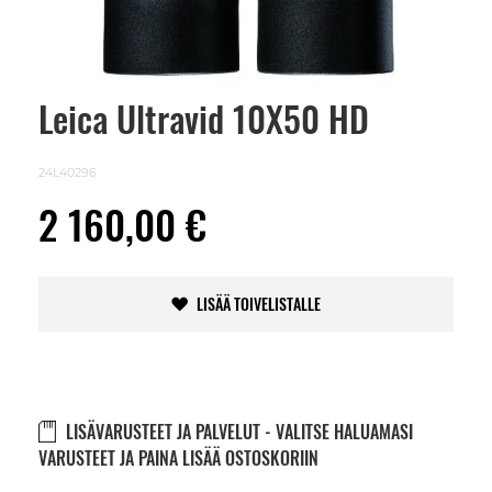
Leica Ultravid 10X50 HD
Skip
to
the
beginning
24L40296
of
the
2 160,00 €
images
gallery
LISÄÄ TOIVELISTALLE
LISÄVARUSTEET JA PALVELUT - VALITSE HALUAMASI
VARUSTEET JA PAINA LISÄÄ OSTOSKORIIN