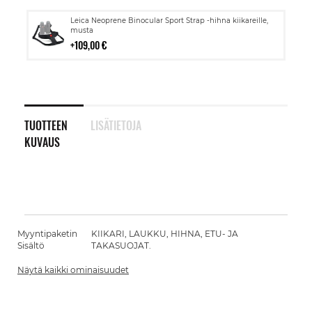
Lisää
Leica Neoprene Binocular Sport Strap -hihna kiikareille,
ostoskoriin
musta
109,00 €
TUOTTEEN
LISÄTIETOJA
KUVAUS
Myyntipaketin
KIIKARI, LAUKKU, HIHNA, ETU- JA
Sisältö
TAKASUOJAT.
Näytä kaikki ominaisuudet