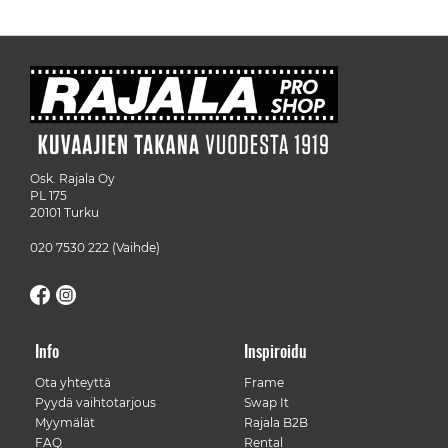
Osk. Rajala Oy
PL 175
20101 Turku
020 7530 222
(Vaihde)
Info
Inspiroidu
Ota yhteyttä
Frame
Pyydä vaihtotarjous
Swap It
Myymälät
Rajala B2B
FAQ
Rental