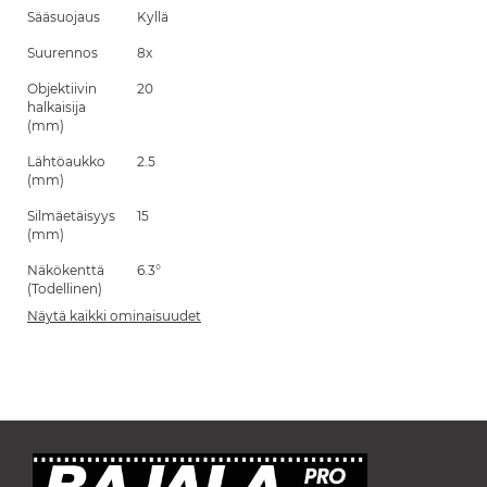
Sääsuojaus
Kyllä
Suurennos
8x
Objektiivin
20
halkaisija
(mm)
Lähtöaukko
2.5
(mm)
Silmäetäisyys
15
(mm)
Näkökenttä
6.3°
(Todellinen)
Näytä kaikki ominaisuudet