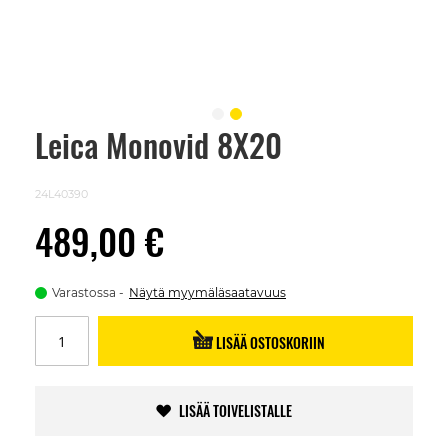
Leica Monovid 8X20
Skip
to
the
beginning
24L40390
of
the
489,00 €
images
gallery
Varastossa
Näytä myymäläsaatavuus
LISÄÄ OSTOSKORIIN
LISÄÄ TOIVELISTALLE