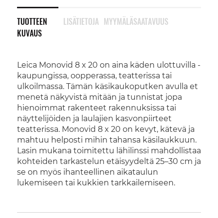
TUOTTEEN
LISÄTIETOJA
MYYMÄLÄSAATAVUUS
KUVAUS
Leica Monovid 8 x 20 on aina käden ulottuvilla -
kaupungissa, oopperassa, teatterissa tai
ulkoilmassa. Tämän käsikaukoputken avulla et
menetä näkyvistä mitään ja tunnistat jopa
hienoimmat rakenteet rakennuksissa tai
näyttelijöiden ja laulajien kasvonpiirteet
teatterissa. Monovid 8 x 20 on kevyt, kätevä ja
mahtuu helposti mihin tahansa käsilaukkuun.
Lasin mukana toimitettu lähilinssi mahdollistaa
kohteiden tarkastelun etäisyydeltä 25–30 cm ja
se on myös ihanteellinen aikataulun
lukemiseen tai kukkien tarkkailemiseen.