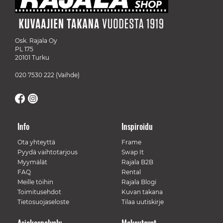
Osk. Rajala Oy
PL 175
20101 Turku
020 7530 222
(Vaihde)
Info
Inspiroidu
Ota yhteyttä
Frame
Pyydä vaihtotarjous
Swap It
Myymälät
Rajala B2B
FAQ
Rental
Meille töihin
Rajala Blogi
Toimitusehdot
Kuvan takana
Tietosuojaseloste
Tilaa uutiskirje