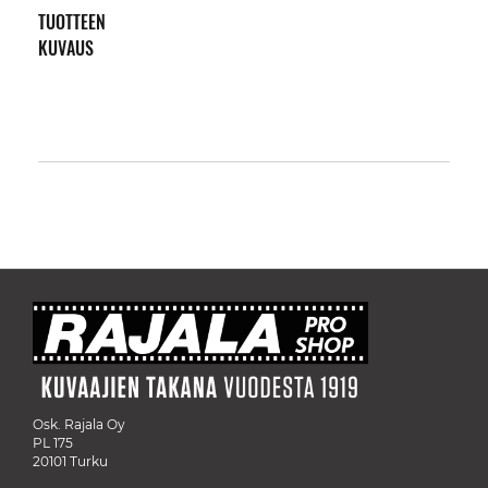
TUOTTEEN
KUVAUS
Osk. Rajala Oy
PL 175
20101 Turku