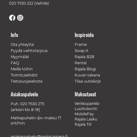
020 7530 222
(Vaihde)
Info
Inspiroidu
Ota yhteyttä
Frame
Pyydä vaihtotarjous
Swap It
Myymälät
Rajala B2B
FAQ
Rental
Meille töihin
Rajala Blogi
Toimitusehdot
Kuvan takana
Tietosuojaseloste
Tilaa uutiskirje
Asiakaspalvelu
Maksutavat
Verkkopankki
Puh.
020 7530 275
Luottokortti
(arkisin klo 8-18)
MobilePay
Matkapuhelin-/pv-maksu 17
Rajala Lasku
snt/min.
Rajala Tili
asiakaspalvelu@rajalacamera.fi