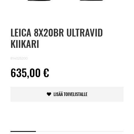
LEICA 8X20BR ULTRAVID
Skip
to
KIIKARI
the
beginning
of
the
814025200
images
gallery
635,00 €
LISÄÄ TOIVELISTALLE