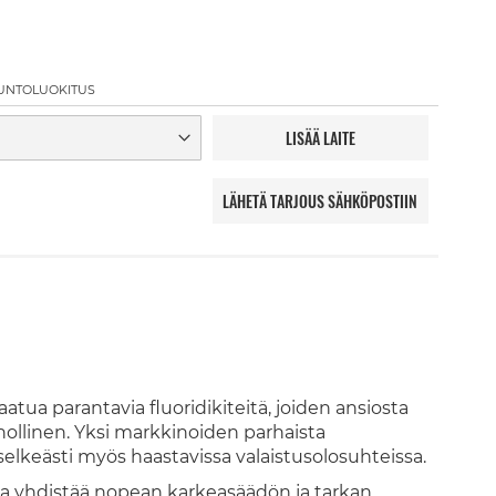
UNTOLUOKITUS
LISÄÄ LAITE
LÄHETÄ TARJOUS SÄHKÖPOSTIIN
atua parantavia fluoridikiteitä, joiden ansiosta
nollinen. Yksi markkinoiden parhaista
 selkeästi myös haastavissa valaistusolosuhteissa.
ka yhdistää nopean karkeasäädön ja tarkan