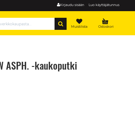
Kirjaudu sisään
Luo käyttäjätunnus
HAE
Muistilista
Ostoskori
W ASPH. -kaukoputki