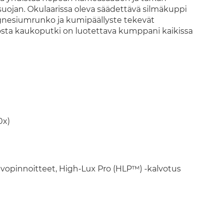
suojan. Okulaarissa oleva säädettävä silmäkuppi
gnesiumrunko ja kumipäällyste tekevät
iosta kaukoputki on luotettava kumppani kaikissa
0x)
alvopinnoitteet, High-Lux Pro (HLP™) -kalvotus