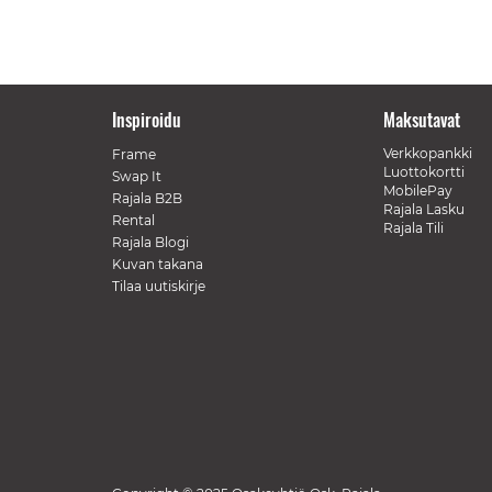
Inspiroidu
Maksutavat
Verkkopankki
Frame
Luottokortti
Swap It
MobilePay
Rajala B2B
Rajala Lasku
Rental
Rajala Tili
Rajala Blogi
Kuvan takana
Tilaa uutiskirje