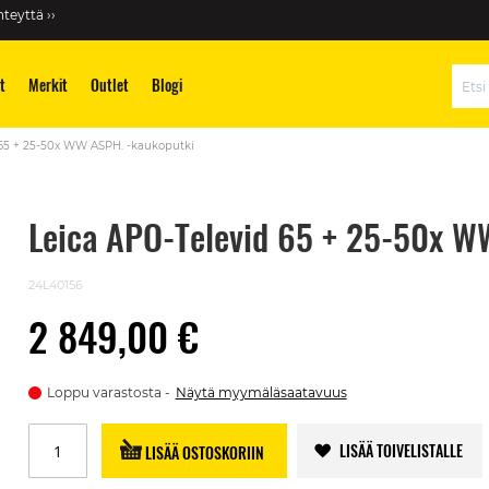
teyttä ››
t
Merkit
Outlet
Blogi
Hae
 65 + 25-50x WW ASPH. -kaukoputki
Leica APO-Televid 65 + 25-50x W
24L40156
2 849,00 €
Loppu varastosta
Näytä myymäläsaatavuus
LISÄÄ TOIVELISTALLE
LISÄÄ OSTOSKORIIN