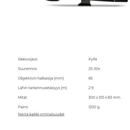
Skip
to
the
Sääsuojaus
Kyllä
beginning
Suurennos
25-50x
of
the
Objektiivin halkaisija (mm)
65
images
gallery
Lähin tarkennusetäisyys (m)
2.9
Mitat
300 x 105 x 83 mm
Paino
1200 g
Näytä kaikki ominaisuudet