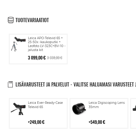
TUOTEVARIAATIOT
Leica APO-Televid 65 +
25-50x -kaukoputki +
Leofoto LV-323C+BV-10 -
jalusta kit
3 099,00 €
3 338,00 €
LISÄVARUSTEET JA PALVELUT - VALITSE HALUAMASI VARUSTEET 
Lisää
Lisää
Leica Ever-Ready-Case
Leica Digiscoping Lens
ostoskoriin
ostoskoriin
Televid 65
35mm
249,00 €
549,00 €