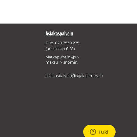
Asiakaspalvelu
Puh.
020 7530 275
(arkisin klo 8-18)
Matkapuhelin-/pv-
maksu 17 snt/min.
asiakaspalvelu@rajalacamera.fi