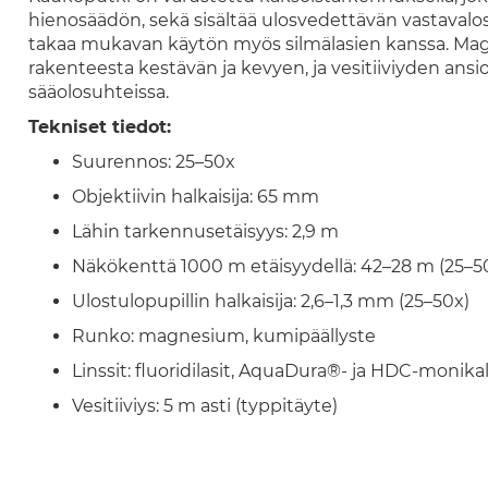
hienosäädön, sekä sisältää ulosvedettävän vastavalo
takaa mukavan käytön myös silmälasien kanssa. Ma
rakenteesta kestävän ja kevyen, ja vesitiiviyden ans
sääolosuhteissa.
Tekniset tiedot:
Suurennos: 25–50x
Objektiivin halkaisija: 65 mm
Lähin tarkennusetäisyys: 2,9 m
Näkökenttä 1000 m etäisyydellä: 42–28 m (25–5
Ulostulopupillin halkaisija: 2,6–1,3 mm (25–50x)
Runko: magnesium, kumipäällyste
Linssit: fluoridilasit, AquaDura®- ja HDC-monik
Vesitiiviys: 5 m asti (typpitäyte)