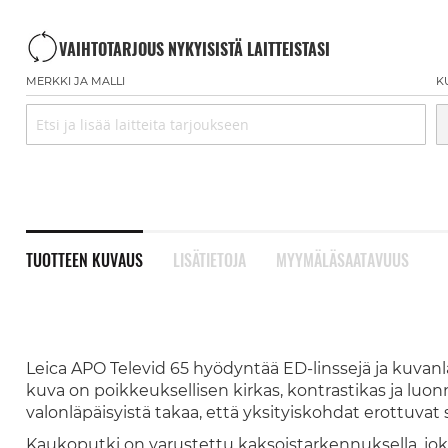
VAIHTOTARJOUS NYKYISISTÄ LAITTEISTASI
MERKKI JA MALLI
K
TUOTTEEN KUVAUS
LISÄTIETOJA
MYYMÄLÄSAATAVUUS
Leica APO Televid 65 hyödyntää ED-linssejä ja kuvanla
kuva on poikkeuksellisen kirkas, kontrastikas ja luon
valonläpäisyistä takaa, että yksityiskohdat erottuvat
Kaukoputki on varustettu kaksoistarkennuksella, jo