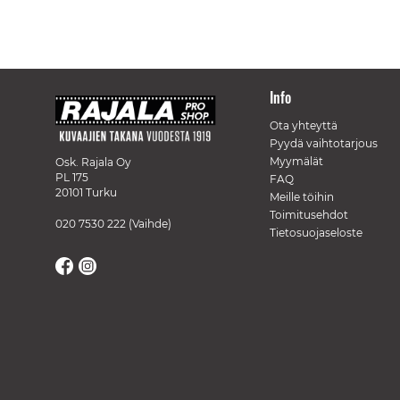
Info
Ota yhteyttä
Pyydä vaihtotarjous
Myymälät
Osk. Rajala Oy
PL 175
FAQ
20101 Turku
Meille töihin
Toimitusehdot
020 7530 222
(Vaihde)
Tietosuojaseloste