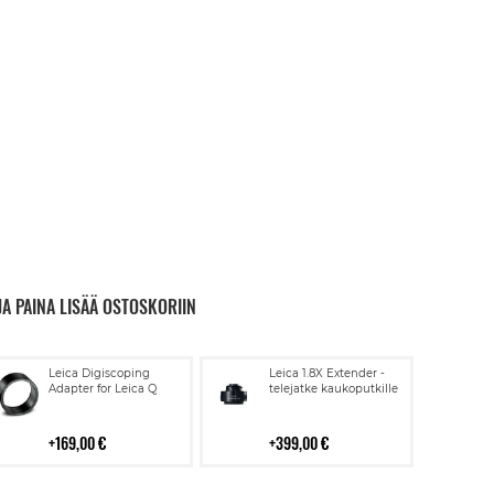
JA PAINA LISÄÄ OSTOSKORIIN
Lisää
Lisää
Leica Digiscoping
Leica 1.8X Extender -
ostoskoriin
ostoskoriin
Adapter for Leica Q
telejatke kaukoputkille
169,00 €
399,00 €