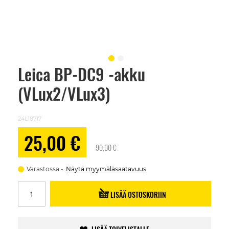
Leica BP-DC9 -akku
Skip
to
(VLux2/VLux3)
the
beginning
of
the
24L18717
images
gallery
Alennushinta
25,00 €
90,00 €
Varastossa
Näytä myymäläsaatavuus
LISÄÄ OSTOSKORIIN