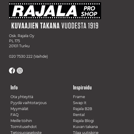
Osk. Rajala Oy
PL 175
20101 Turku
020 7530 222
(Vaihde)
Info
Inspiroidu
Ota yhteyttä
Frame
Pyydä vaihtotarjous
Swap It
Myymälät
Rajala B2B
FAQ
Rental
Meille töihin
Rajala Blogi
Toimitusehdot
Kuvan takana
Tietosuojaseloste
Tilaa uutiskirje