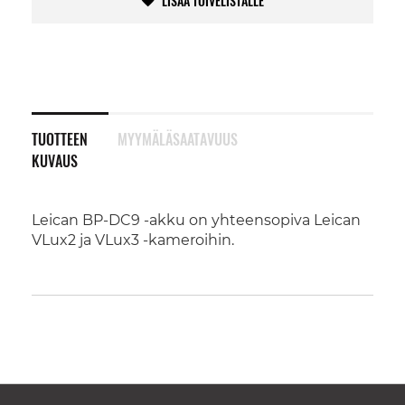
LISÄÄ TOIVELISTALLE
TUOTTEEN
MYYMÄLÄSAATAVUUS
KUVAUS
Leican BP-DC9 -akku on yhteensopiva Leican
VLux2 ja VLux3 -kameroihin.