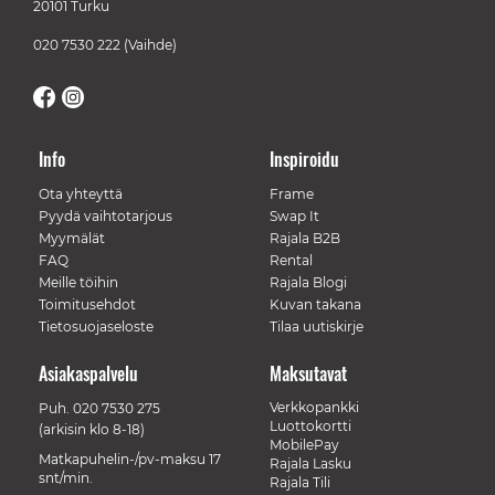
20101 Turku
020 7530 222
(Vaihde)
Info
Inspiroidu
Ota yhteyttä
Frame
Pyydä vaihtotarjous
Swap It
Myymälät
Rajala B2B
FAQ
Rental
Meille töihin
Rajala Blogi
Toimitusehdot
Kuvan takana
Tietosuojaseloste
Tilaa uutiskirje
Asiakaspalvelu
Maksutavat
Verkkopankki
Puh.
020 7530 275
Luottokortti
(arkisin klo 8-18)
MobilePay
Matkapuhelin-/pv-maksu 17
Rajala Lasku
snt/min.
Rajala Tili