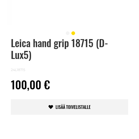
Leica hand grip 18715 (D-
Skip
to
Lux5)
the
beginning
of
the
24L18715
images
gallery
100,00 €
LISÄÄ TOIVELISTALLE