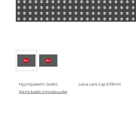
Skip
to
the
Myyntipaketin Sisältö
Leica Lens Cap E39mm
beginning
Näytä kaikki ominaisuudet
of
the
images
gallery