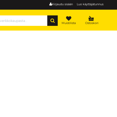
Kirjaudu sisään
Luo käyttäjätunnus
HAE
Muistilista
Ostoskori