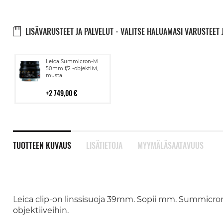
LISÄVARUSTEET JA PALVELUT - VALITSE HALUAMASI VARUSTEET 
Lisää
Leica Summicron-M
ostoskoriin
50mm f/2 -objektiivi,
musta
2 749,00 €
TUOTTEEN KUVAUS
LISÄTIETOJA
MYYMÄLÄSAATAVUUS
Leica clip-on linssisuoja 39mm. Sopii mm. Summicro
objektiiveihin.