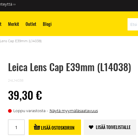
teyttä ››
t
Merkit
Outlet
Blogi
Hae
 Lens Cap E39mm (L14038)
Leica Lens Cap E39mm (L14038)
24L14038
39,30 €
Loppu varastosta
Näytä myymäläsaatavuus
LISÄÄ TOIVELISTALLE
LISÄÄ OSTOSKORIIN