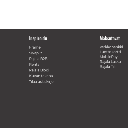
Inspiroidu
Maksutavat
Verkkopankki
Frame
Luottokortti
Swap It
MobilePay
Rajala B2B
Rajala Lasku
Rental
Rajala Tili
Rajala Blogi
Kuvan takana
Tilaa uutiskirje