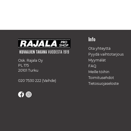
Info
Ota yhteyttä
Pyydä vaihtotarjous
Myymälät
Osk. Rajala Oy
PL 175
FAQ
20101 Turku
Meille töihin
Toimitusehdot
020 7530 222
(Vaihde)
Tietosuojaseloste