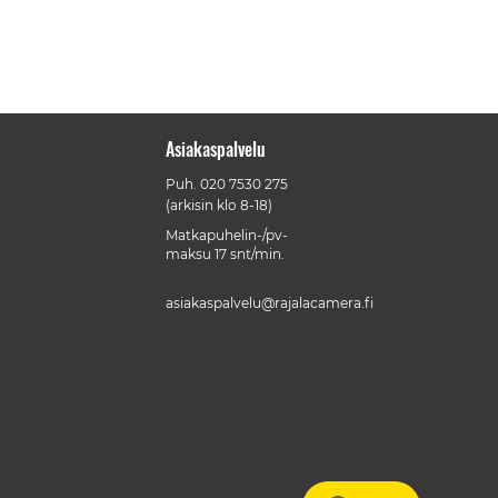
Asiakaspalvelu
Puh.
020 7530 275
(arkisin klo 8-18)
Matkapuhelin-/pv-
maksu 17 snt/min.
asiakaspalvelu@rajalacamera.fi