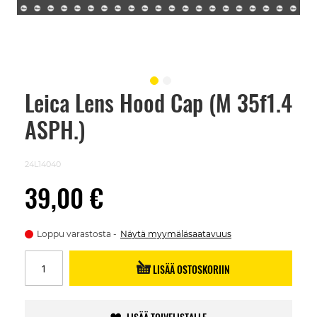
Leica Lens Hood Cap (M 35f1.4
Skip
to
ASPH.)
the
beginning
of
the
24L14040
images
gallery
39,00 €
Loppu varastosta
Näytä myymäläsaatavuus
LISÄÄ OSTOSKORIIN