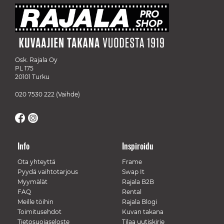
Osk. Rajala Oy
PL 175
20101 Turku
020 7530 222
(Vaihde)
Info
Inspiroidu
Ota yhteyttä
Frame
Pyydä vaihtotarjous
Swap It
Myymälät
Rajala B2B
FAQ
Rental
Meille töihin
Rajala Blogi
Toimitusehdot
Kuvan takana
Tietosuojaseloste
Tilaa uutiskirje