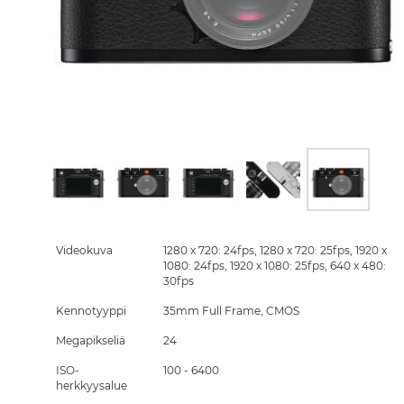
Skip
to
the
Videokuva
1280 x 720: 24fps, 1280 x 720: 25fps, 1920 x
beginning
1080: 24fps, 1920 x 1080: 25fps, 640 x 480:
of
30fps
the
Kennotyyppi
35mm Full Frame, CMOS
images
gallery
Megapikseliä
24
ISO-
100 - 6400
herkkyysalue