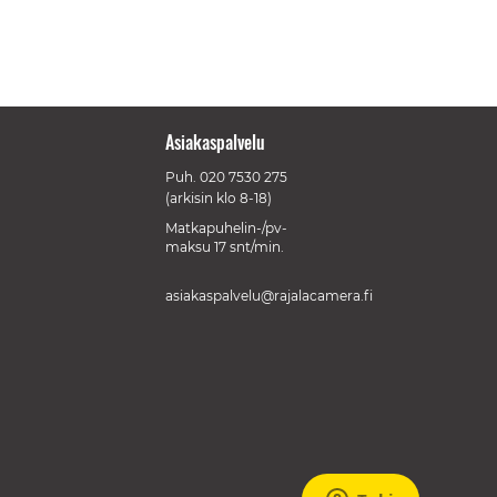
Asiakaspalvelu
Puh.
020 7530 275
(arkisin klo 8-18)
Matkapuhelin-/pv-
maksu 17 snt/min.
asiakaspalvelu@rajalacamera.fi