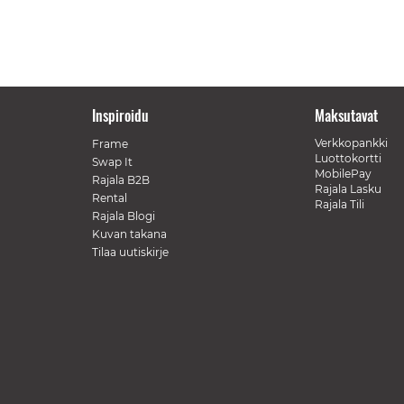
Inspiroidu
Maksutavat
Verkkopankki
Frame
Luottokortti
Swap It
MobilePay
Rajala B2B
Rajala Lasku
Rental
Rajala Tili
Rajala Blogi
Kuvan takana
Tilaa uutiskirje