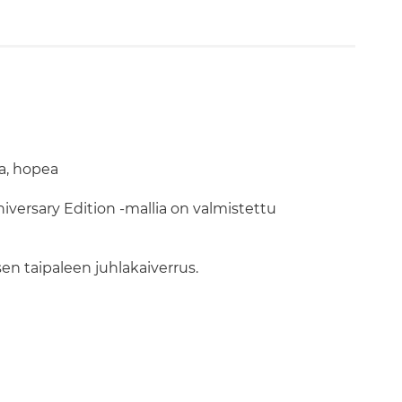
a, hopea
versary Edition -mallia on valmistettu
en taipaleen juhlakaiverrus.