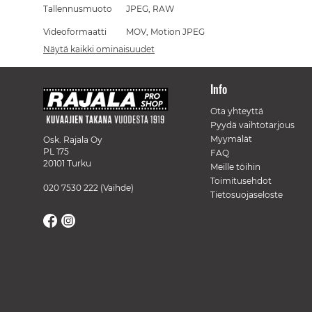
Tallennusmuoto
JPEG, RAW
Videoformaatti
MOV, Motion JPEG
Näytä kaikki ominaisuudet
Info
Ota yhteyttä
Pyydä vaihtotarjous
Myymälät
Osk. Rajala Oy
PL 175
FAQ
20101 Turku
Meille töihin
Toimitusehdot
020 7530 222
(Vaihde)
Tietosuojaseloste