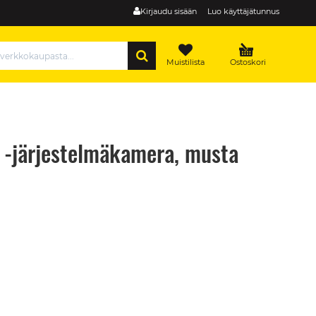
Kirjaudu sisään
Luo käyttäjätunnus
HAE
Muistilista
Ostoskori
n -järjestelmäkamera, musta