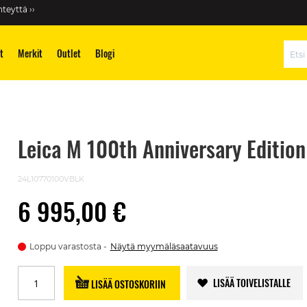
teyttä ››
t
Merkit
Outlet
Blogi
Hae
Leica M 100th Anniversary Editio
24L10770100VBLK
6 995,00 €
Loppu varastosta
Näytä myymäläsaatavuus
LISÄÄ TOIVELISTALLE
LISÄÄ OSTOSKORIIN