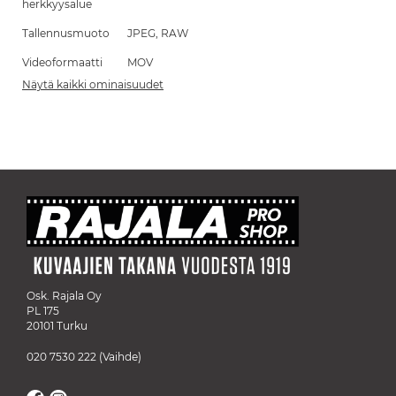
herkkyysalue
Tallennusmuoto
JPEG, RAW
Videoformaatti
MOV
Näytä kaikki ominaisuudet
Osk. Rajala Oy
PL 175
20101 Turku
020 7530 222
(Vaihde)