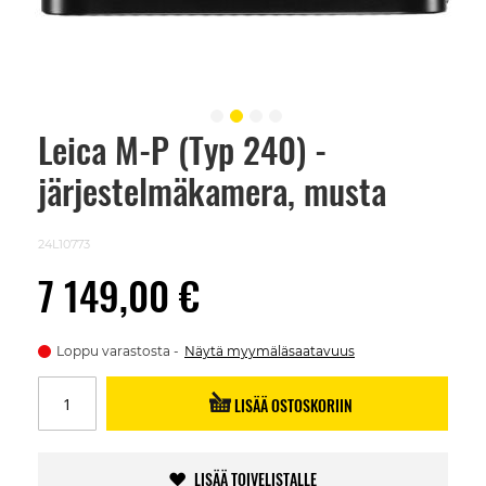
Leica M-P (Typ 240) -
Skip
to
järjestelmäkamera, musta
the
beginning
of
the
24L10773
images
gallery
7 149,00 €
Loppu varastosta
Näytä myymäläsaatavuus
LISÄÄ OSTOSKORIIN
LISÄÄ TOIVELISTALLE