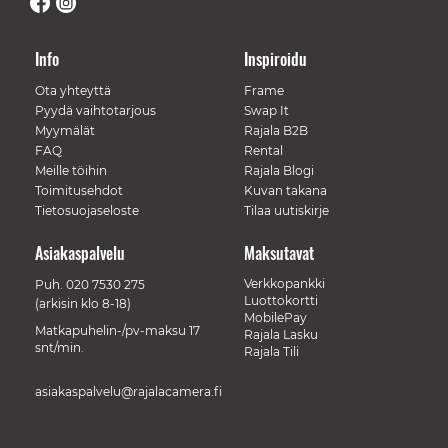
Info
Inspiroidu
Ota yhteyttä
Frame
Pyydä vaihtotarjous
Swap It
Myymälät
Rajala B2B
FAQ
Rental
Meille töihin
Rajala Blogi
Toimitusehdot
Kuvan takana
Tietosuojaseloste
Tilaa uutiskirje
Asiakaspalvelu
Maksutavat
Verkkopankki
Puh.
020 7530 275
Luottokortti
(arkisin klo 8-18)
MobilePay
Matkapuhelin-/pv-maksu 17
Rajala Lasku
snt/min.
Rajala Tili
asiakaspalvelu@rajalacamera.fi