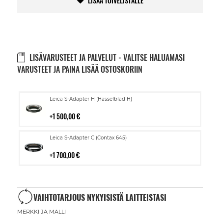
LISÄÄ TOIVELISTALLE
LISÄVARUSTEET JA PALVELUT - VALITSE HALUAMASI
VARUSTEET JA PAINA LISÄÄ OSTOSKORIIN
Lisää
Leica S-Adapter H (Hasselblad H)
ostoskoriin
1 500,00 €
Lisää
Leica S-Adapter C (Contax 645)
ostoskoriin
1 700,00 €
VAIHTOTARJOUS NYKYISISTÄ LAITTEISTASI
MERKKI JA MALLI