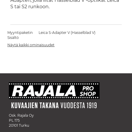
Adapteri, jolla liität Hasselblad V -optiikat Leica
S tai S2 runkoon.
Myyntipaketin
Leica S-Adapter V (Hasselblad V)
Sisältö
Näytä kaikki ominaisuudet
Osk. Rajala Oy
PL 175
20101 Turku