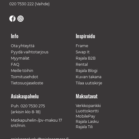
020 7530 222
(Vaihde)
Info
Inspiroidu
Ota yhteyttä
Frame
Pyydä vaihtotarjous
Swap It
Myymälät
Rajala B2B
FAQ
Rental
Meille töihin
Rajala Blogi
Toimitusehdot
Kuvan takana
Tietosuojaseloste
Tilaa uutiskirje
Asiakaspalvelu
Maksutavat
Verkkopankki
Puh.
020 7530 275
Luottokortti
(arkisin klo 8-18)
MobilePay
Matkapuhelin-/pv-maksu 17
Rajala Lasku
snt/min.
Rajala Tili