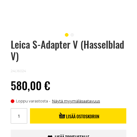
Leica S-Adapter V (Hasselblad
Skip
to
V)
the
beginning
of
the
24L16024
images
gallery
580,00 €
Loppu varastosta
Näytä myymäläsaatavuus
LISÄÄ OSTOSKORIIN