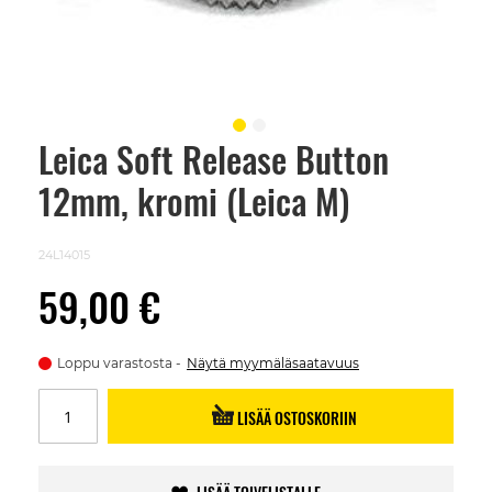
Leica Soft Release Button
Skip
to
12mm, kromi (Leica M)
the
beginning
of
the
24L14015
images
gallery
59,00 €
Loppu varastosta
Näytä myymäläsaatavuus
LISÄÄ OSTOSKORIIN