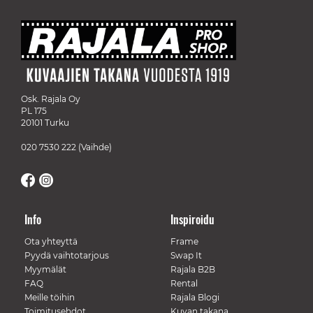
Osk. Rajala Oy
PL 175
20101 Turku
020 7530 222
(Vaihde)
Info
Inspiroidu
Ota yhteyttä
Frame
Pyydä vaihtotarjous
Swap It
Myymälät
Rajala B2B
FAQ
Rental
Meille töihin
Rajala Blogi
Toimitusehdot
Kuvan takana