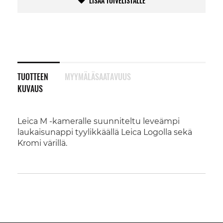
LISÄÄ TOIVELISTALLE
TUOTTEEN
MYYMÄLÄSAATAVUUS
KUVAUS
Leica M -kameralle suunniteltu leveämpi
laukaisunappi tyylikkäällä Leica Logolla sekä
Kromi värillä.