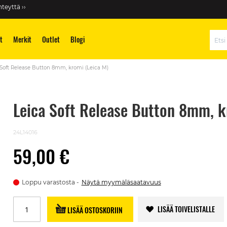
teyttä ››
t
Merkit
Outlet
Blogi
Hae
 Soft Release Button 8mm, kromi (Leica M)
Leica Soft Release Button 8mm, k
24L14016
59,00 €
Loppu varastosta
Näytä myymäläsaatavuus
LISÄÄ TOIVELISTALLE
LISÄÄ OSTOSKORIIN