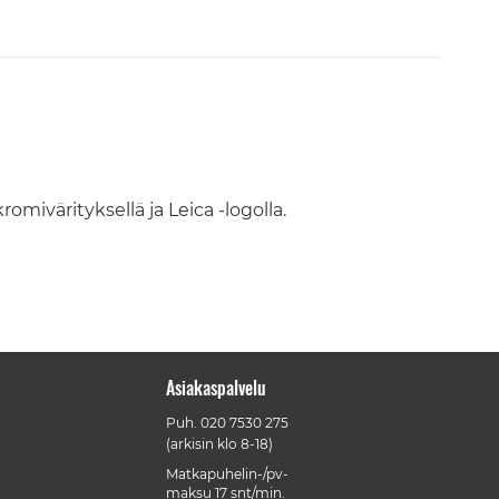
mivärityksellä ja Leica -logolla.
Asiakaspalvelu
Puh.
020 7530 275
(arkisin klo 8-18)
Matkapuhelin-/pv-
maksu 17 snt/min.