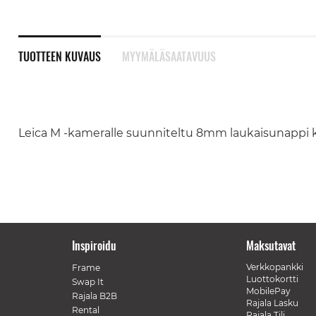
TUOTTEEN KUVAUS
MYYMÄLÄSAATAVUUS
Leica M -kameralle suunniteltu 8mm laukaisunappi kro
Inspiroidu
Maksutavat
Verkkopankki
Frame
Luottokortti
Swap It
MobilePay
Rajala B2B
Rajala Lasku
Rental
Rajala Tili