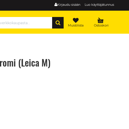
Kirjaudu sisään
Luo käyttäjätunnus
HAE
Muistilista
Ostoskori
romi (Leica M)