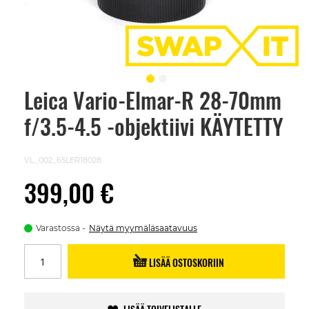
Leica Vario-Elmar-R 28-70mm
Skip
to
f/3.5-4.5 -objektiivi KÄYTETTY
the
beginning
of
the
VL_002_65LER18028
images
gallery
399,00 €
Varastossa
Näytä myymäläsaatavuus
LISÄÄ OSTOSKORIIN