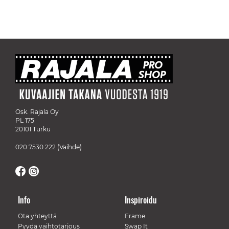
Osk. Rajala Oy
PL 175
20101 Turku
020 7530 222
(Vaihde)
Info
Inspiroidu
Ota yhteyttä
Frame
Pyydä vaihtotarjous
Swap It