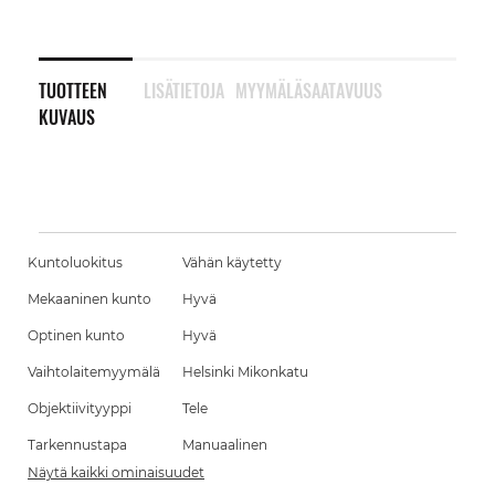
TUOTTEEN
LISÄTIETOJA
MYYMÄLÄSAATAVUUS
KUVAUS
Kuntoluokitus
Vähän käytetty
Mekaaninen kunto
Hyvä
Optinen kunto
Hyvä
Vaihtolaitemyymälä
Helsinki Mikonkatu
Objektiivityyppi
Tele
Tarkennustapa
Manuaalinen
Näytä kaikki ominaisuudet