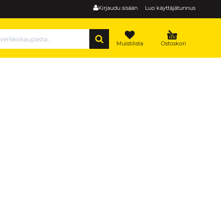
Kirjaudu sisään
Luo käyttäjätunnus
HAE
Muistilista
Ostoskori