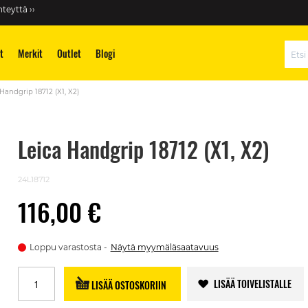
teyttä ››
t
Merkit
Outlet
Blogi
Hae
Handgrip 18712 (X1, X2)
Leica Handgrip 18712 (X1, X2)
24L18712
116,00 €
Loppu varastosta
Näytä myymäläsaatavuus
LISÄÄ TOIVELISTALLE
LISÄÄ OSTOSKORIIN