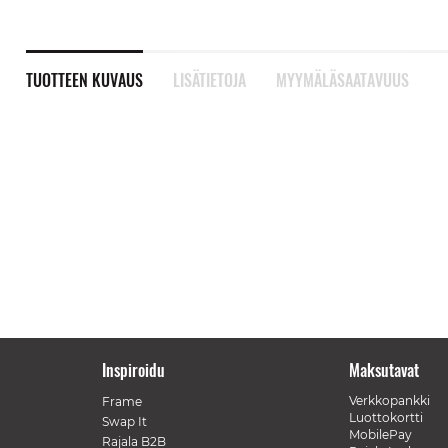
TUOTTEEN KUVAUS
LISÄTIETOJA
MYYMÄLÄSAATAVUUS
Inspiroidu
Maksutavat
Verkkopankki
Frame
Luottokortti
Swap It
MobilePay
Rajala B2B