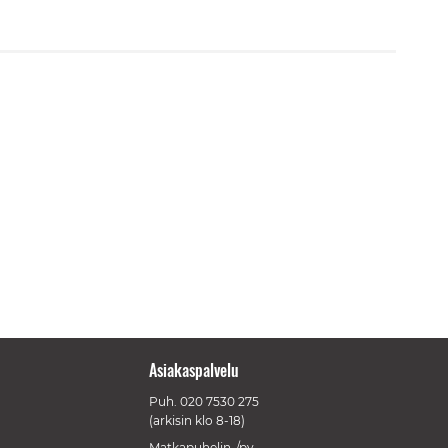
Asiakaspalvelu
Puh.
020 7530 275
(arkisin klo 8-18)
Matkapuhelin-/pv-