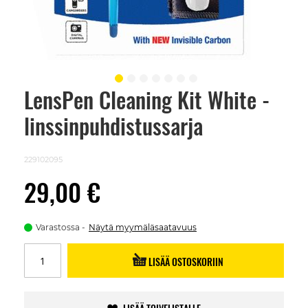
LensPen Cleaning Kit White -
Skip
to
linssinpuhdistussarja
the
beginning
of
the
229102095
images
gallery
29,00 €
Varastossa
Näytä myymäläsaatavuus
LISÄÄ OSTOSKORIIN