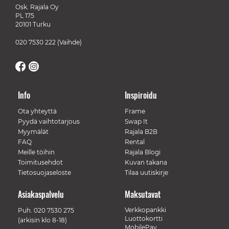
Osk. Rajala Oy
PL 175
20101 Turku
020 7530 222
(Vaihde)
Info
Inspiroidu
Ota yhteyttä
Frame
Pyydä vaihtotarjous
Swap It
Myymälät
Rajala B2B
FAQ
Rental
Meille töihin
Rajala Blogi
Toimitusehdot
Kuvan takana
Tietosuojaseloste
Tilaa uutiskirje
Asiakaspalvelu
Maksutavat
Verkkopankki
Puh.
020 7530 275
Luottokortti
(arkisin klo 8-18)
MobilePay