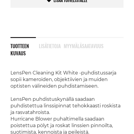
LISÄÄ TOIVELISTALLE
TUOTTEEN
LISÄTIETOJA
MYYMÄLÄSAATAVUUS
KUVAUS
LensPen Cleaning Kit White -puhdistussarja
sopii kameroiden, objektiivien ja muiden
optisten välineiden puhdistamiseen.
LensPen puhdistuskynällä saadaan
puhdistettua linssipinnat tehokkaasti roskista
ja rasvatahroista.
Hurricane Blower puhaltimella saadaan
poistettua pölyt ja roskat linssien pinnoilta,
suotimista, kennoista ja peileistä.