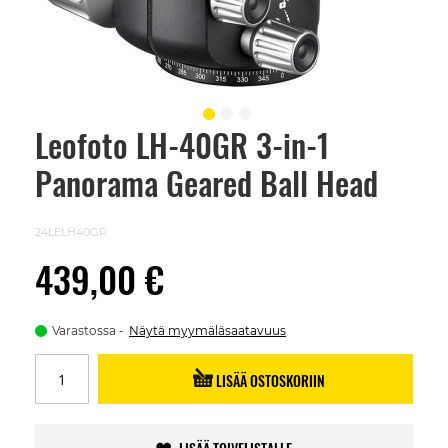
Leofoto LH-40GR 3-in-1
Skip
to
Panorama Geared Ball Head
the
beginning
of
the
24LELH40GR
images
gallery
439,00 €
Varastossa
Näytä myymäläsaatavuus
LISÄÄ OSTOSKORIIN