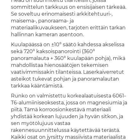
Head on suunniteltu tilanteisiin, joissa
sommittelun tarkkuus on ensisijaisen tärkeää.
Se soveltuu erinomaisesti arkkitehtuuri-,
maisema-, panoraama- ja
materiaalikuvaukseen, tarjoten erittäin tarkan
hallinnan kameran asentoon.
Kuulapäässä on ±10° säätö kahdessa akselissa
sekä 720° kaksoispanorointi (360°
panoramalauta + 360° kuulapään pohja), mikä
mahdollistaa hienosäätöjen tekemisen
vaativimmissakin tilanteissa. Laserkaiverretut
asteikot tukevat pohjan ja panoramalautan
tarkkaa kääntämistä.
Runko on valmistettu korkealaatuisesta 6061-
T6-alumiiniseoksesta, jossa on magnesiumia ja
piitä. Tämä korroosionkestävä materiaali
yhdistää korkean lujuuden ja hyvän sitkon, ja
sen myötölujuus vastaa
rakennesuunnittelussa käytettävää terästä.
Kaikki osat on jyrsitty massiivista materiaalista