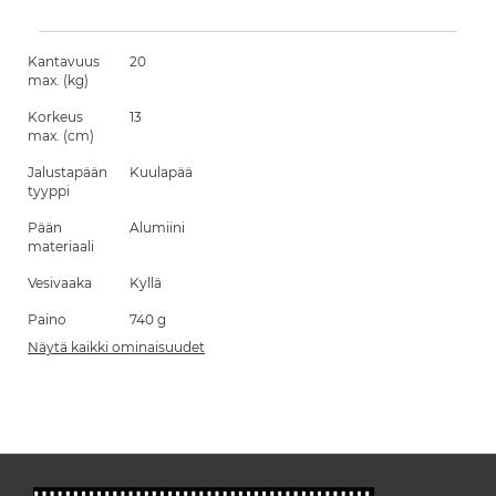
Kantavuus
20
max. (kg)
Korkeus
13
max. (cm)
Jalustapään
Kuulapää
tyyppi
Pään
Alumiini
materiaali
Vesivaaka
Kyllä
Paino
740 g
Näytä kaikki ominaisuudet