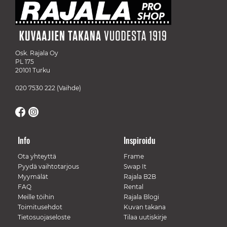
Osk. Rajala Oy
PL 175
20101 Turku
020 7530 222
(Vaihde)
Info
Inspiroidu
Ota yhteyttä
Frame
Pyydä vaihtotarjous
Swap It
Myymälät
Rajala B2B
FAQ
Rental
Meille töihin
Rajala Blogi
Toimitusehdot
Kuvan takana
Tietosuojaseloste
Tilaa uutiskirje