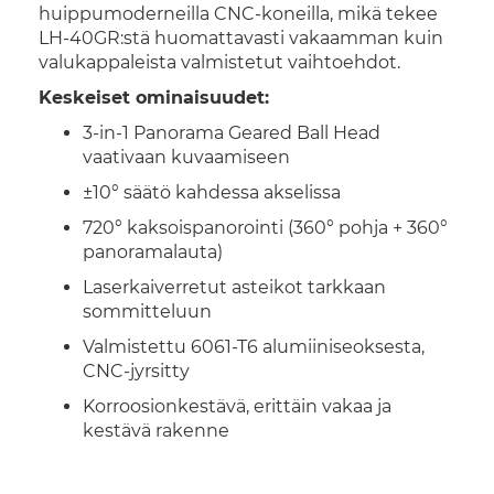
huippumoderneilla CNC-koneilla, mikä tekee
LH-40GR:stä huomattavasti vakaamman kuin
valukappaleista valmistetut vaihtoehdot.
Keskeiset ominaisuudet:
3-in-1 Panorama Geared Ball Head
vaativaan kuvaamiseen
±10° säätö kahdessa akselissa
720° kaksoispanorointi (360° pohja + 360°
panoramalauta)
Laserkaiverretut asteikot tarkkaan
sommitteluun
Valmistettu 6061-T6 alumiiniseoksesta,
CNC-jyrsitty
Korroosionkestävä, erittäin vakaa ja
kestävä rakenne