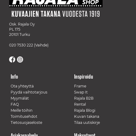
Osk. Rajala Oy
PL 175
20101 Turku
020 7530 222
(Vaihde)
Info
Inspiroidu
Ota yhteyttä
Frame
Pyydä vaihtotarjous
Swap It
Myymälät
Rajala B2B
FAQ
Rental
Meille töihin
Rajala Blogi
Toimitusehdot
Kuvan takana
Tietosuojaseloste
Tilaa uutiskirje
Asiakaspalvelu
Maksutavat