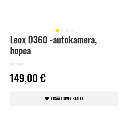
Leox D360 -autokamera,
Skip
to
hopea
the
beginning
of
the
65D360-1
images
gallery
149,00 €
LISÄÄ TOIVELISTALLE