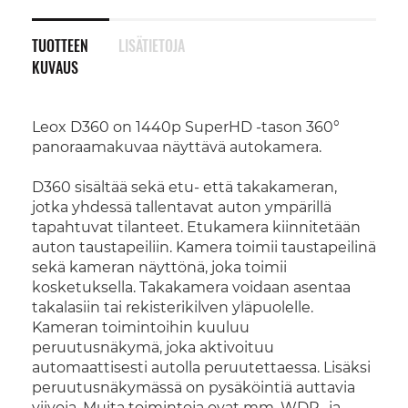
TUOTTEEN
LISÄTIETOJA
KUVAUS
Leox D360 on 1440p SuperHD -tason 360°
panoraamakuvaa näyttävä autokamera.
D360 sisältää sekä etu- että takakameran,
jotka yhdessä tallentavat auton ympärillä
tapahtuvat tilanteet. Etukamera kiinnitetään
auton taustapeiliin. Kamera toimii taustapeilinä
sekä kameran näyttönä, joka toimii
kosketuksella. Takakamera voidaan asentaa
takalasiin tai rekisterikilven yläpuolelle.
Kameran toimintoihin kuuluu
peruutusnäkymä, joka aktivoituu
automaattisesti autolla peruutettaessa. Lisäksi
peruutusnäkymässä on pysäköintiä auttavia
viivoja. Muita toimintoja ovat mm. WDR- ja