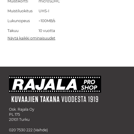
Muistikortti
microSDHC
Muistiluokitus
UHS-I
Lukunopeus
~100MB/s
Takuu
10 vuotta
Näytä kaikki ominaisuudet
Osk. Rajala Oy
PL 175
20101 Turku
020 7530 222
(Vaihde)