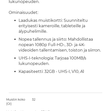
lukunopeuden.
Ominaisuudet:
Laadukas muistikortti: Suunniteltu
erityisesti kameroille, tableteille ja
älypuhelimille.
Nopea tallennus ja siirto: Mahdollistaa
nopean 1080p Full-HD-, 3D- ja 4K-
videoiden tallentamisen, toiston ja siirron.
UHS-I-teknologia: Tarjoaa 100MB/s
lukunopeuden.
Kapasiteetti: 32GB - UHS-I, V10, A1
Muistin koko
32
(Gt)