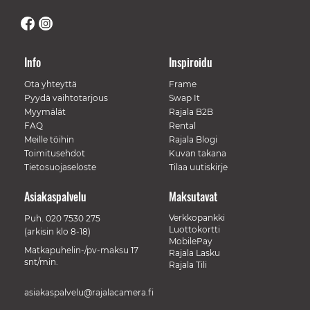
Info
Inspiroidu
Ota yhteyttä
Frame
Pyydä vaihtotarjous
Swap It
Myymälät
Rajala B2B
FAQ
Rental
Meille töihin
Rajala Blogi
Toimitusehdot
Kuvan takana
Tietosuojaseloste
Tilaa uutiskirje
Asiakaspalvelu
Maksutavat
Verkkopankki
Puh.
020 7530 275
Luottokortti
(arkisin klo 8-18)
MobilePay
Matkapuhelin-/pv-maksu 17
Rajala Lasku
snt/min.
Rajala Tili
asiakaspalvelu@rajalacamera.fi