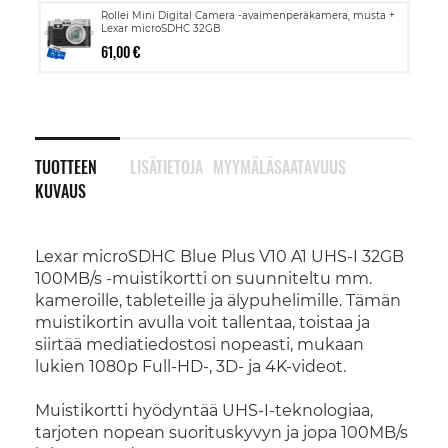
Rollei Mini Digital Camera -avaimenperäkamera, musta +
Lexar microSDHC 32GB
61,00 €
TUOTTEEN
LISÄTIETOJA
MYYMÄLÄSAATAVUUS
KUVAUS
Lexar microSDHC Blue Plus V10 A1 UHS-I 32GB
100MB/s -muistikortti on suunniteltu mm.
kameroille, tableteille ja älypuhelimille. Tämän
muistikortin avulla voit tallentaa, toistaa ja
siirtää mediatiedostosi nopeasti, mukaan
lukien 1080p Full-HD-, 3D- ja 4K-videot.
Muistikortti hyödyntää UHS-I-teknologiaa,
tarjoten nopean suorituskyvyn ja jopa 100MB/s