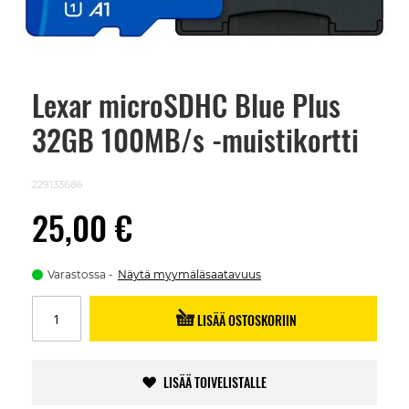
Lexar microSDHC Blue Plus
Skip
to
32GB 100MB/s -muistikortti
the
beginning
of
the
229133686
images
gallery
25,00 €
Varastossa
Näytä myymäläsaatavuus
LISÄÄ OSTOSKORIIN
LISÄÄ TOIVELISTALLE