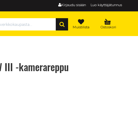
Kirjaudu sisään
Luo käyttäjätunnus
HAE
Muistilista
Ostoskori
 III -kamerareppu