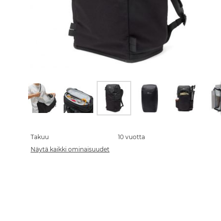
Skip
to
the
Takuu
10 vuotta
beginning
Näytä kaikki ominaisuudet
of
the
images
gallery