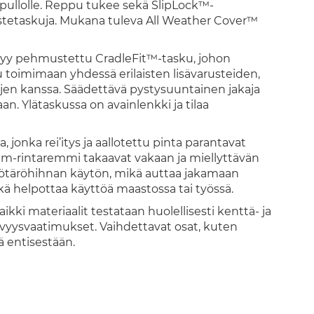
esipullolle. Reppu tukee sekä SlipLock™-
ustetaskuja. Mukana tuleva All Weather Cover™
löytyy pehmustettu CradleFit™-tasku, johon
toimimaan yhdessä erilaisten lisävarusteiden,
ujen kanssa. Säädettävä pystysuuntainen jakaja
. Ylätaskussa on avainlenkki ja tilaa
jonka rei’itys ja aallotettu pinta parantavat
Cam-rintaremmi takaavat vakaan ja miellyttävän
vyötäröhihnan käytön, mikä auttaa jakamaan
ä helpottaa käyttöä maastossa tai työssä.
ikki materiaalit testataan huolellisesti kenttä- ja
tävyysvaatimukset. Vaihdettavat osat, kuten
ä entisestään.