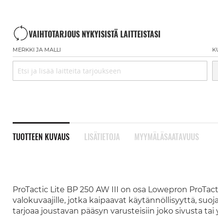
VAIHTOTARJOUS NYKYISISTÄ LAITTEISTASI
MERKKI JA MALLI
K
TUOTTEEN KUVAUS
LISÄTIETOJA
MYYMÄLÄSAATAVUUS
ProTactic Lite BP 250 AW III on osa Lowepron ProTactic
valokuvaajille, jotka kaipaavat käytännöllisyyttä, su
tarjoaa joustavan pääsyn varusteisiin joko sivusta tai