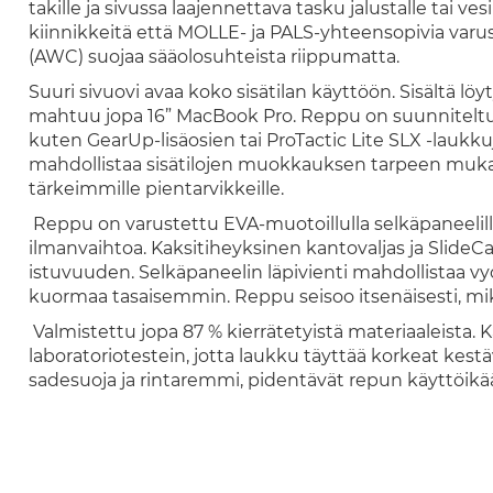
takille ja sivussa laajennettava tasku jalustalle tai v
kiinnikkeitä että MOLLE- ja PALS-yhteensopivia var
(AWC) suojaa sääolosuhteista riippumatta.
Suuri sivuovi avaa koko sisätilan käyttöön. Sisältä 
mahtuu jopa 16” MacBook Pro. Reppu on suunniteltu 
kuten GearUp-lisäosien tai ProTactic Lite SLX -laukk
mahdollistaa sisätilojen muokkauksen tarpeen mukaan
tärkeimmille pientarvikkeille.
Reppu on varustettu EVA-muotoillulla selkäpaneelilla, 
ilmanvaihtoa. Kaksitiheyksinen kantovaljas ja Slide
istuvuuden. Selkäpaneelin läpivienti mahdollistaa 
kuormaa tasaisemmin. Reppu seisoo itsenäisesti, mik
Valmistettu jopa 87 % kierrätetyistä materiaaleista. Ka
laboratoriotestein, jotta laukku täyttää korkeat kes
sadesuoja ja rintaremmi, pidentävät repun käyttöikä