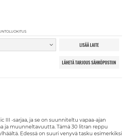
UNTOLUOKITUS
LISÄÄ LAITE
LÄHETÄ TARJOUS SÄHKÖPOSTIIN
 III -sarjaa, ja se on suunniteltu vapaa-ajan
ojaa ja muunneltavuutta. Tämä 30 litran reppu
 ylhäältä. Edessä on suuri venyvä tasku esimerkiksi