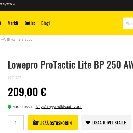
teyttä ››
t
Merkit
Outlet
Blogi
Hae
0 AW III -kamerareppu
Lowepro ProTactic Lite BP 250 AW
95711277
209,00 €
Varastossa
Näytä myymäläsaatavuus
LISÄÄ TOIVELISTALLE
LISÄÄ OSTOSKORIIN