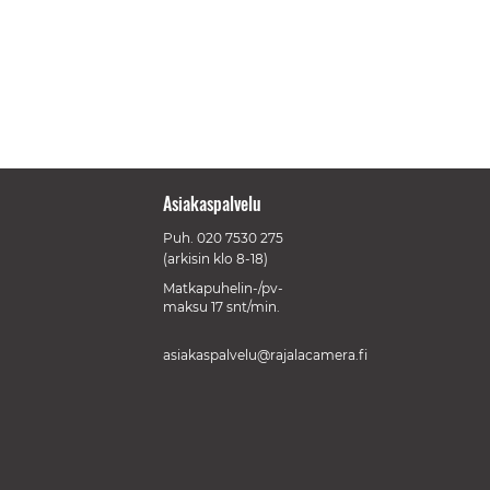
Asiakaspalvelu
Puh.
020 7530 275
(arkisin klo 8-18)
Matkapuhelin-/pv-
maksu 17 snt/min.
asiakaspalvelu@rajalacamera.fi