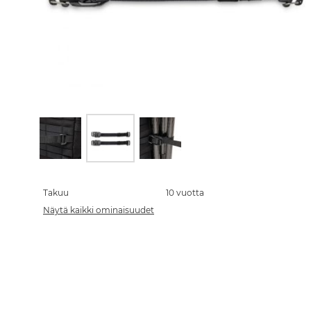
Skip
to
the
Takuu
10 vuotta
beginning
Näytä kaikki ominaisuudet
of
the
images
gallery