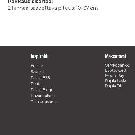
Pakkaus sisältää:
2 hihnaa, säädettävä pituus: 10–37 cm
Inspiroidu
Maksutavat
Verkkopankki
Frame
Luottokortti
Swap It
MobilePay
Rajala B2B
Rajala Lasku
Rental
Rajala Tili
Rajala Blogi
Kuvan takana
Tilaa uutiskirje