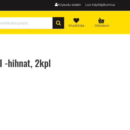
Kirjaudu sisään
Luo käyttäjätunnus
HAE
Muistilista
Ostoskori
I -hihnat, 2kpl