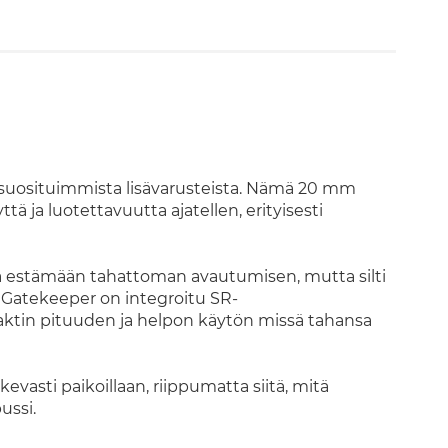
on suosituimmista lisävarusteista. Nämä 20 mm
ä ja luotettavuutta ajatellen, erityisesti
ä estämään tahattoman avautumisen, mutta silti
 Gatekeeper on integroitu SR-
ktin pituuden ja helpon käytön missä tahansa
vasti paikoillaan, riippumatta siitä, mitä
ussi.