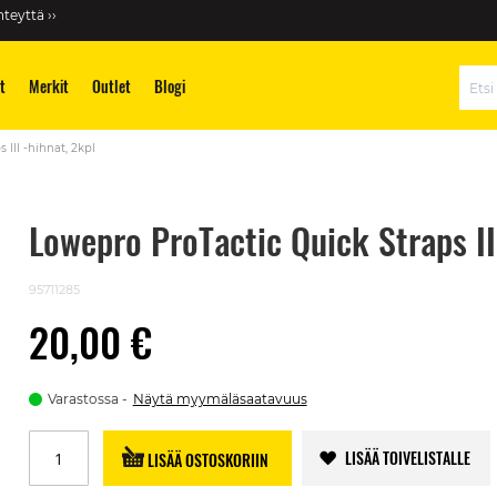
teyttä ››
t
Merkit
Outlet
Blogi
Hae
 III -hihnat, 2kpl
Lowepro ProTactic Quick Straps II
95711285
20,00 €
Varastossa
Näytä myymäläsaatavuus
LISÄÄ TOIVELISTALLE
LISÄÄ OSTOSKORIIN