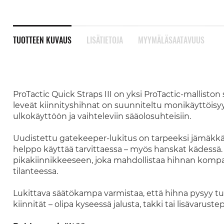
TUOTTEEN KUVAUS
LISÄTIETOJA
MYYMÄLÄSAATAVUUS
ProTactic Quick Straps III on yksi ProTactic-mallist
leveät kiinnityshihnat on suunniteltu monikäyttöisyytt
ulkokäyttöön ja vaihteleviin sääolosuhteisiin.
Uudistettu gatekeeper-lukitus on tarpeeksi jämäkk
helppo käyttää tarvittaessa – myös hanskat kädessä.
pikakiinnikkeeseen, joka mahdollistaa hihnan kompa
tilanteessa.
Lukittava säätökampa varmistaa, että hihna pysyy tuke
kiinnität – olipa kyseessä jalusta, takki tai lisävarustep