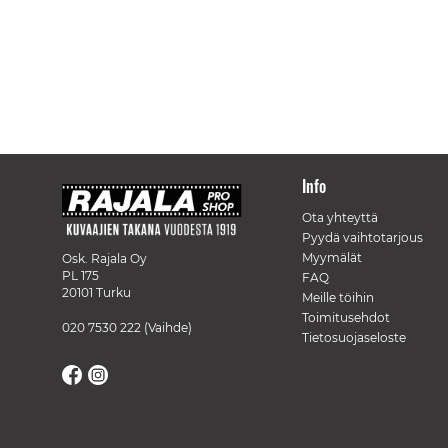
Info
Ota yhteyttä
Pyydä vaihtotarjous
Myymälät
Osk. Rajala Oy
PL 175
FAQ
20101 Turku
Meille töihin
Toimitusehdot
020 7530 222
(Vaihde)
Tietosuojaseloste