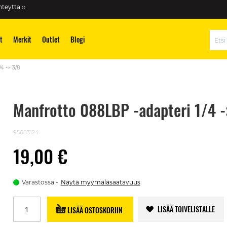
teyttä ››
t
Merkit
Outlet
Blogi
Hae
4 -> 3/8
Manfrotto 088LBP -adapteri 1/4 -
95683124
19,00 €
Varastossa
Näytä myymäläsaatavuus
LISÄÄ TOIVELISTALLE
LISÄÄ OSTOSKORIIN