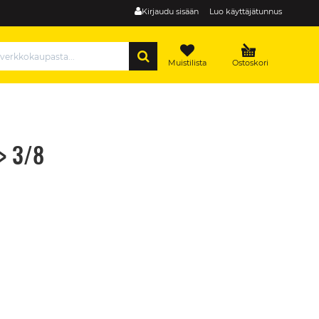
Kirjaudu sisään
Luo käyttäjätunnus
HAE
Muistilista
Ostoskori
> 3/8