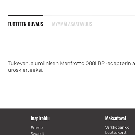
TUOTTEEN KUVAUS
MYYMÄLÄSAATAVUUS
Tukevan, alumiinisen Manfrotto 088LBP -adapterin av
uroskierteeksi.
Inspiroidu
Maksutavat
Verkkopankki
Frame
Luottokortti
Swap It