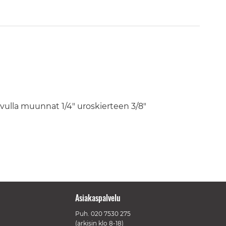
ulla muunnat 1/4" uroskierteen 3/8"
Asiakaspalvelu
Puh.
020 7530 275
(arkisin klo 8-18)