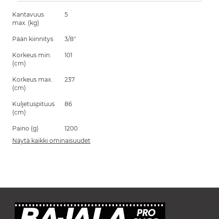
Kantavuus
5
max. (kg)
Pään kiinnitys
3/8"
Korkeus min.
101
(cm)
Korkeus max.
237
(cm)
Kuljetuspituus
86
(cm)
Paino (g)
1200
Näytä kaikki ominaisuudet