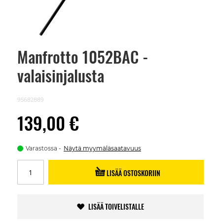
Manfrotto 1052BAC -
Skip
to
valaisinjalusta
the
beginning
of
the
95682889
images
gallery
139,00 €
Varastossa
Näytä myymäläsaatavuus
LISÄÄ OSTOSKORIIN
LISÄÄ TOIVELISTALLE