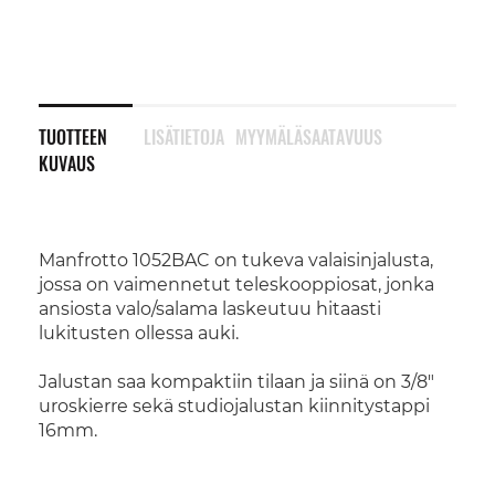
TUOTTEEN
LISÄTIETOJA
MYYMÄLÄSAATAVUUS
KUVAUS
Manfrotto 1052BAC on tukeva valaisinjalusta,
jossa on vaimennetut teleskooppiosat, jonka
ansiosta valo/salama laskeutuu hitaasti
lukitusten ollessa auki.
Jalustan saa kompaktiin tilaan ja siinä on 3/8"
uroskierre sekä studiojalustan kiinnitystappi
16mm.