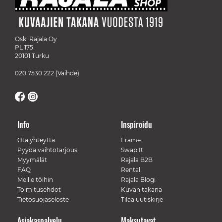
Osk. Rajala Oy
PL 175
20101 Turku
020 7530 222
(Vaihde)
Info
Inspiroidu
Ota yhteyttä
Frame
Pyydä vaihtotarjous
Swap It
Myymälät
Rajala B2B
FAQ
Rental
Meille töihin
Rajala Blogi
Toimitusehdot
Kuvan takana
Tietosuojaseloste
Tilaa uutiskirje
Asiakaspalvelu
Maksutavat