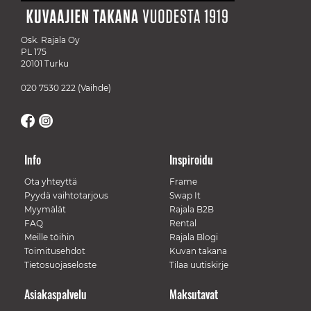
Osk. Rajala Oy
PL 175
20101 Turku
020 7530 222
(Vaihde)
Info
Inspiroidu
Ota yhteyttä
Frame
Pyydä vaihtotarjous
Swap It
Myymälät
Rajala B2B
FAQ
Rental
Meille töihin
Rajala Blogi
Toimitusehdot
Kuvan takana
Tietosuojaseloste
Tilaa uutiskirje
Asiakaspalvelu
Maksutavat