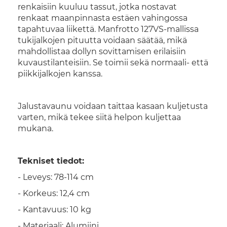
renkaisiin kuuluu tassut, jotka nostavat
renkaat maanpinnasta estäen vahingossa
tapahtuvaa liikettä. Manfrotto 127VS-mallissa
tukijalkojen pituutta voidaan säätää, mikä
mahdollistaa dollyn sovittamisen erilaisiin
kuvaustilanteisiin. Se toimii sekä normaali- että
piikkijalkojen kanssa.
Jalustavaunu voidaan taittaa kasaan kuljetusta
varten, mikä tekee siitä helpon kuljettaa
mukana.
Tekniset tiedot:
- Leveys: 78-114 cm
- Korkeus: 12,4 cm
- Kantavuus: 10 kg
- Materiaali: Alumiini