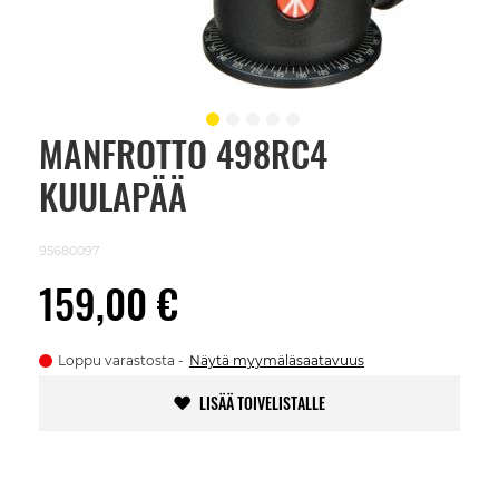
MANFROTTO 498RC4
Skip
to
KUULAPÄÄ
the
beginning
of
the
95680097
images
gallery
159,00 €
Loppu varastosta
Näytä myymäläsaatavuus
LISÄÄ TOIVELISTALLE