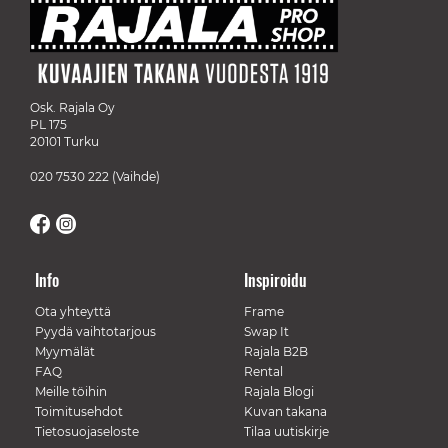
Osk. Rajala Oy
PL 175
20101 Turku
020 7530 222
(Vaihde)
Info
Inspiroidu
Ota yhteyttä
Frame
Pyydä vaihtotarjous
Swap It
Myymälät
Rajala B2B
FAQ
Rental
Meille töihin
Rajala Blogi
Toimitusehdot
Kuvan takana
Tietosuojaseloste
Tilaa uutiskirje