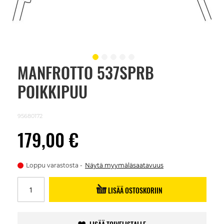
MANFROTTO 537SPRB
Skip
to
POIKKIPUU
the
beginning
of
the
95680172
images
gallery
179,00 €
Loppu varastosta
Näytä myymäläsaatavuus
LISÄÄ OSTOSKORIIN