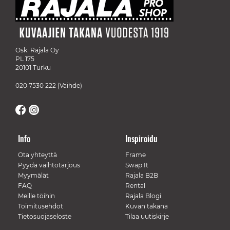
Osk. Rajala Oy
PL 175
20101 Turku
020 7530 222
(Vaihde)
Info
Inspiroidu
Ota yhteyttä
Frame
Pyydä vaihtotarjous
Swap It
Myymälät
Rajala B2B
FAQ
Rental
Meille töihin
Rajala Blogi
Toimitusehdot
Kuvan takana
Tietosuojaseloste
Tilaa uutiskirje