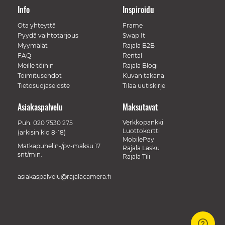
Info
Inspiroidu
Ota yhteyttä
Frame
Pyydä vaihtotarjous
Swap It
Myymälät
Rajala B2B
FAQ
Rental
Meille töihin
Rajala Blogi
Toimitusehdot
Kuvan takana
Tietosuojaseloste
Tilaa uutiskirje
Asiakaspalvelu
Maksutavat
Verkkopankki
Puh.
020 7530 275
Luottokortti
(arkisin klo 8-18)
MobilePay
Matkapuhelin-/pv-maksu 17
Rajala Lasku
snt/min.
Rajala Tili
asiakaspalvelu@rajalacamera.fi