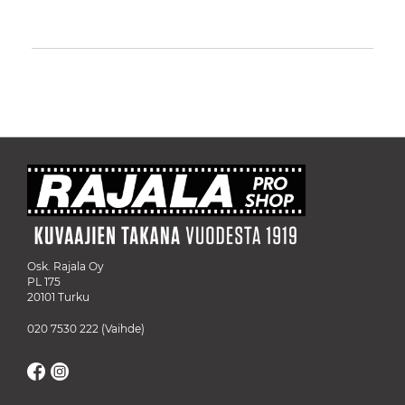
Osk. Rajala Oy
PL 175
20101 Turku
020 7530 222
(Vaihde)