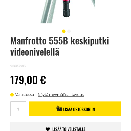
Manfrotto 555B keskiputki
Skip
to
videonivelellä
the
beginning
of
the
95683483
images
gallery
179,00 €
Varastossa
Näytä myymäläsaatavuus
LISÄÄ OSTOSKORIIN
LISÄÄ TOIVELISTALLE