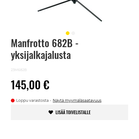
Manfrotto 682B -
Skip
to
yksijalkajalusta
the
beginning
of
the
23M682B
images
gallery
145,00 €
Loppu varastosta
Näytä myymäläsaatavuus
LISÄÄ TOIVELISTALLE