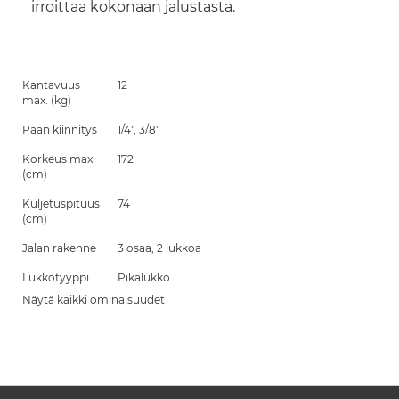
irroittaa kokonaan jalustasta.
Kantavuus
12
max. (kg)
Pään kiinnitys
1/4", 3/8"
Korkeus max.
172
(cm)
Kuljetuspituus
74
(cm)
Jalan rakenne
3 osaa, 2 lukkoa
Lukkotyyppi
Pikalukko
Näytä kaikki ominaisuudet