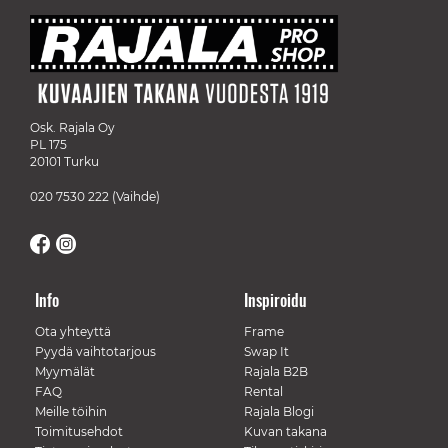
Osk. Rajala Oy
PL 175
20101 Turku
020 7530 222
(Vaihde)
Info
Inspiroidu
Ota yhteyttä
Frame
Pyydä vaihtotarjous
Swap It
Myymälät
Rajala B2B
FAQ
Rental
Meille töihin
Rajala Blogi
Toimitusehdot
Kuvan takana