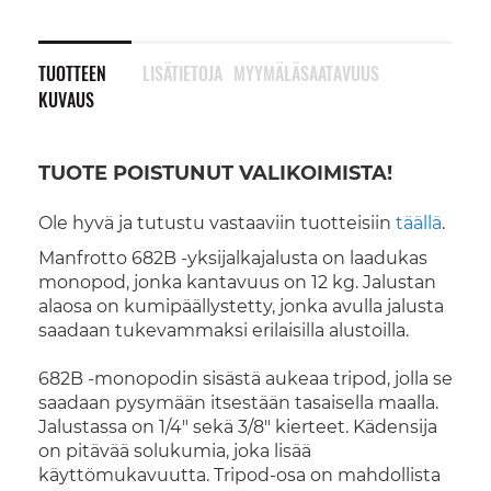
TUOTTEEN
LISÄTIETOJA
MYYMÄLÄSAATAVUUS
KUVAUS
TUOTE POISTUNUT VALIKOIMISTA!
Ole hyvä ja tutustu vastaaviin tuotteisiin
täällä
.
Manfrotto 682B -yksijalkajalusta on laadukas
monopod, jonka kantavuus on 12 kg. Jalustan
alaosa on kumipäällystetty, jonka avulla jalusta
saadaan tukevammaksi erilaisilla alustoilla.
682B -monopodin sisästä aukeaa tripod, jolla se
saadaan pysymään itsestään tasaisella maalla.
Jalustassa on 1/4" sekä 3/8" kierteet. Kädensija
on pitävää solukumia, joka lisää
käyttömukavuutta. Tripod-osa on mahdollista