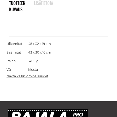
TUOTTEEN
LISÄTIETOJA
KUVAUS
Ulkomitat
45 x 32 x 19 cm
Sisämitat
43 x 30 x 16 cm
Paino
1400 g
Väri
Musta
Näytä kaikki ominaisuudet