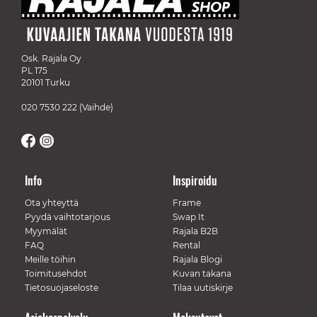
Osk. Rajala Oy
PL 175
20101 Turku
020 7530 222
(Vaihde)
Info
Inspiroidu
Ota yhteyttä
Frame
Pyydä vaihtotarjous
Swap It
Myymälät
Rajala B2B
FAQ
Rental
Meille töihin
Rajala Blogi
Toimitusehdot
Kuvan takana
Tietosuojaseloste
Tilaa uutiskirje