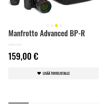
Manfrotto Advanced BP-R
Skip
to
the
beginning
95684408
of
the
159,00 €
images
gallery
LISÄÄ TOIVELISTALLE