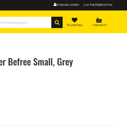
Kirjaudu sisään
Luo käyttäjätunnus
HAE
Muistilista
Ostoskori
r Befree Small, Grey