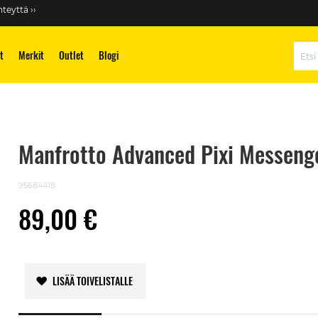
teyttä ››
t
Merkit
Outlet
Blogi
Hae
Manfrotto Advanced Pixi Messenge
95684418
89,00 €
LISÄÄ TOIVELISTALLE