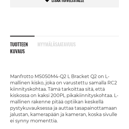
LISÄÄ TOIVELISTALLE
TUOTTEEN
MYYMÄLÄSAATAVUUS
KUVAUS
Manfrotto MS050M4-Q2 L Bracket Q2 on L-
mallinen kisko, joka on varustettu samalla RC2
kiinnityskohtaa. Tämä tarkoittaa sitä, että
kiskossa on kaksi 200PL pikakiinnityskohtaa. L-
mallinen rakenne pitää optiikan keskellä
pystykuvauksessa ja auttaa tasapainottamaan
jalustan, kamerapään ja kameran, koska sivulle
ei synny momenttia.