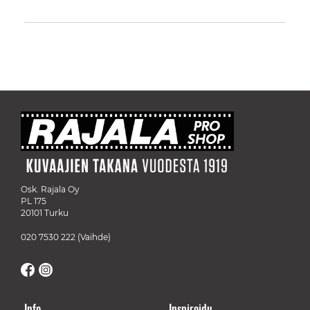
Osk. Rajala Oy
PL 175
20101 Turku
020 7530 222
(Vaihde)
Info
Inspiroidu