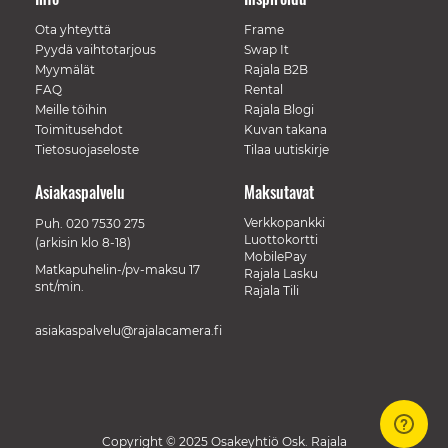
Ota yhteyttä
Frame
Pyydä vaihtotarjous
Swap It
Myymälät
Rajala B2B
FAQ
Rental
Meille töihin
Rajala Blogi
Toimitusehdot
Kuvan takana
Tietosuojaseloste
Tilaa uutiskirje
Asiakaspalvelu
Maksutavat
Verkkopankki
Puh.
020 7530 275
Luottokortti
(arkisin klo 8-18)
MobilePay
Matkapuhelin-/pv-maksu 17
Rajala Lasku
snt/min.
Rajala Tili
asiakaspalvelu@rajalacamera.fi
Copyright © 2025 Osakeyhtiö Osk. Rajala