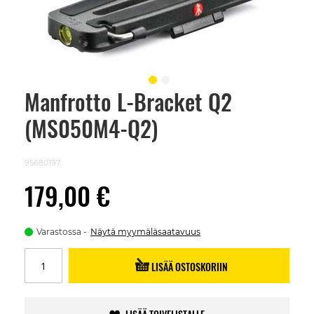
Manfrotto L-Bracket Q2
Skip
to
(MS050M4-Q2)
the
beginning
of
the
95680197
images
gallery
179,00 €
Varastossa
Näytä myymäläsaatavuus
LISÄÄ OSTOSKORIIN