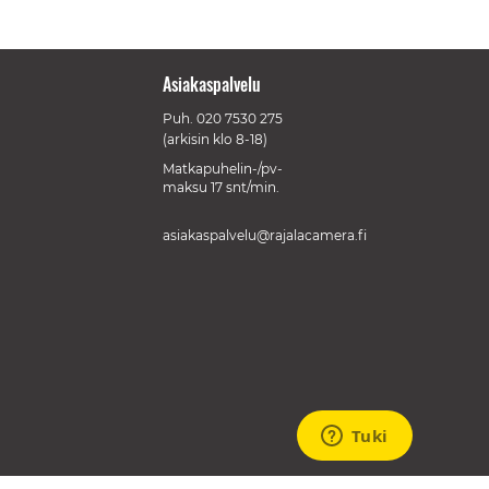
Asiakaspalvelu
Puh.
020 7530 275
(arkisin klo 8-18)
Matkapuhelin-/pv-
maksu 17 snt/min.
asiakaspalvelu@rajalacamera.fi