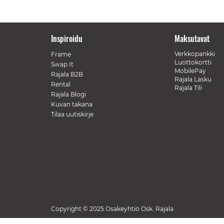
Inspiroidu
Maksutavat
Verkkopankki
Frame
Luottokortti
Swap It
MobilePay
Rajala B2B
Rajala Lasku
Rental
Rajala Tili
Rajala Blogi
Kuvan takana
Tilaa uutiskirje
Copyright © 2025 Osakeyhtiö Osk. Rajala