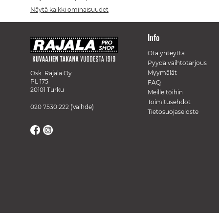
Näytä kaikki ominaisuudet
Info
Ota yhteyttä
Pyydä vaihtotarjous
Myymälät
Osk. Rajala Oy
PL 175
FAQ
20101 Turku
Meille töihin
Toimitusehdot
020 7530 222
(Vaihde)
Tietosuojaseloste
// Track a page view, by UPI