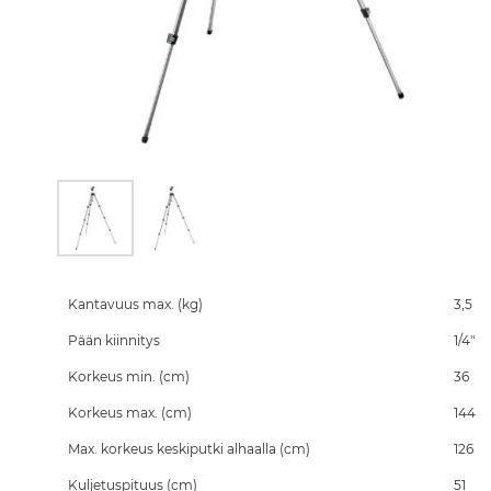
Skip
to
the
Kantavuus max. (kg)
3,5
beginning
Pään kiinnitys
1/4"
of
the
Korkeus min. (cm)
36
images
gallery
Korkeus max. (cm)
144
Max. korkeus keskiputki alhaalla (cm)
126
Kuljetuspituus (cm)
51