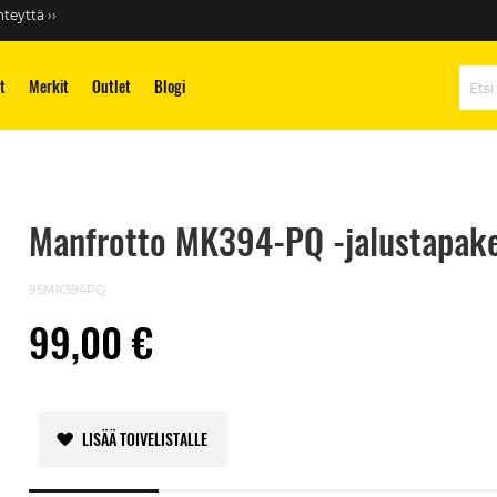
teyttä ››
t
Merkit
Outlet
Blogi
Hae
Manfrotto MK394-PQ -jalustapake
95MK394PQ
99,00 €
LISÄÄ TOIVELISTALLE