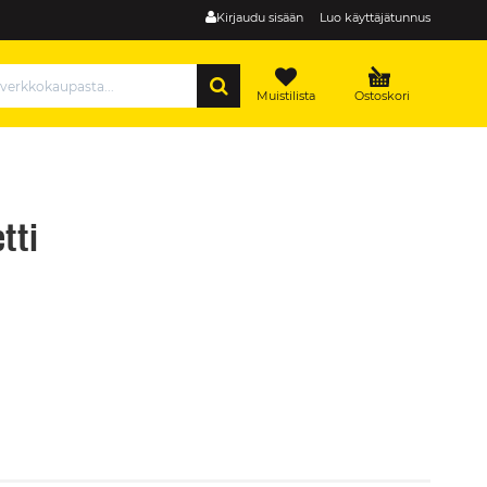
Kirjaudu sisään
Luo käyttäjätunnus
HAE
Muistilista
Ostoskori
tti