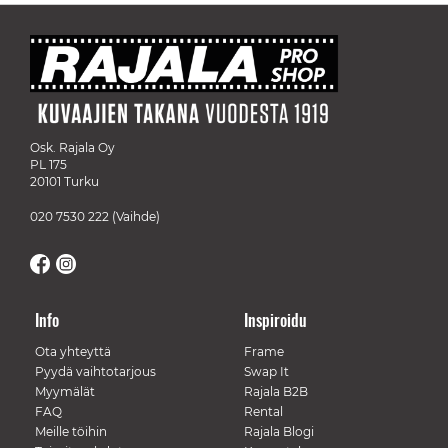
Osk. Rajala Oy
PL 175
20101 Turku
020 7530 222
(Vaihde)
Info
Inspiroidu
Ota yhteyttä
Frame
Pyydä vaihtotarjous
Swap It
Myymälät
Rajala B2B
FAQ
Rental
Meille töihin
Rajala Blogi