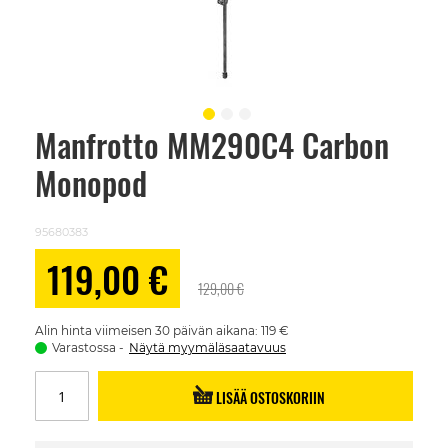
Manfrotto MM290C4 Carbon
Skip
to
Monopod
the
beginning
of
the
95680383
images
gallery
Alennushinta
119,00 €
129,00 €
Alin hinta viimeisen 30 päivän aikana: 119 €
Varastossa
Näytä myymäläsaatavuus
LISÄÄ OSTOSKORIIN