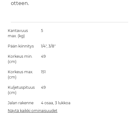
otteen.
Kantavuus
5
max. (kg)
Pään kiinnitys
1/4", 3/8"
Korkeus min.
49
(cm)
Korkeus max.
151
(cm)
Kuljetuspituus
49
(cm)
Jalan rakenne
4 osaa, 3 lukkoa
Näytä kaikki ominaisuudet