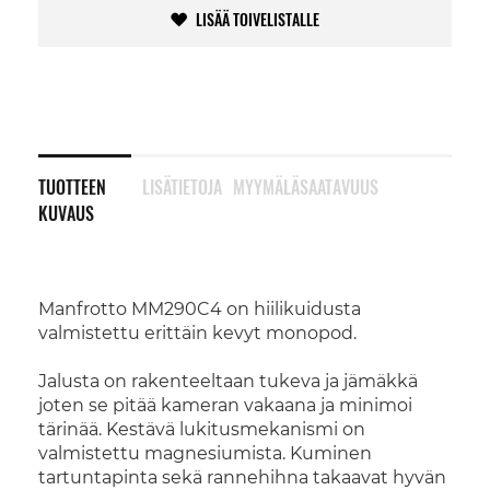
LISÄÄ TOIVELISTALLE
TUOTTEEN
LISÄTIETOJA
MYYMÄLÄSAATAVUUS
KUVAUS
Manfrotto MM290C4 on hiilikuidusta
valmistettu erittäin kevyt monopod.
Jalusta on rakenteeltaan tukeva ja jämäkkä
joten se pitää kameran vakaana ja minimoi
tärinää. Kestävä lukitusmekanismi on
valmistettu magnesiumista. Kuminen
tartuntapinta sekä rannehihna takaavat hyvän