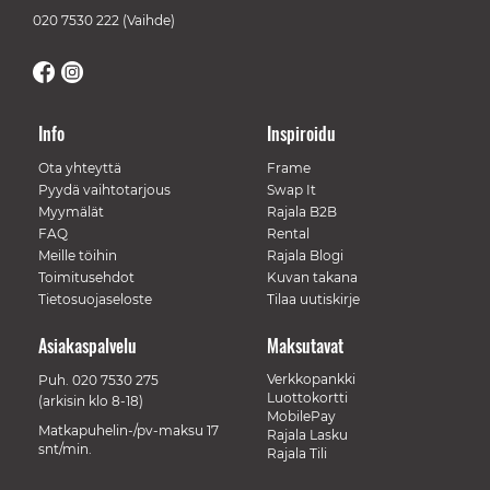
020 7530 222
(Vaihde)
Info
Inspiroidu
Ota yhteyttä
Frame
Pyydä vaihtotarjous
Swap It
Myymälät
Rajala B2B
FAQ
Rental
Meille töihin
Rajala Blogi
Toimitusehdot
Kuvan takana
Tietosuojaseloste
Tilaa uutiskirje
Asiakaspalvelu
Maksutavat
Verkkopankki
Puh.
020 7530 275
Luottokortti
(arkisin klo 8-18)
MobilePay
Matkapuhelin-/pv-maksu 17
Rajala Lasku
snt/min.
Rajala Tili