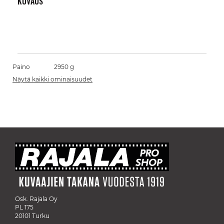
KUVAUS
Paino
2950 g
Näytä kaikki ominaisuudet
Osk. Rajala Oy
PL 175
20101 Turku