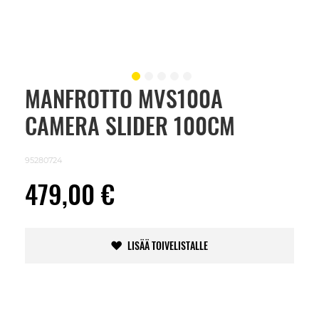
MANFROTTO MVS100A
Skip
to
CAMERA SLIDER 100CM
the
beginning
of
the
95280724
images
gallery
479,00 €
LISÄÄ TOIVELISTALLE