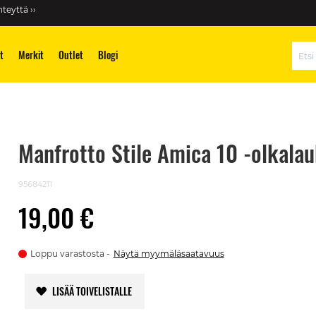
teyttä ››
t
Merkit
Outlet
Blogi
Hae
Manfrotto Stile Amica 10 -olkalau
95684211
19,00 €
Loppu varastosta
Näytä myymäläsaatavuus
LISÄÄ TOIVELISTALLE