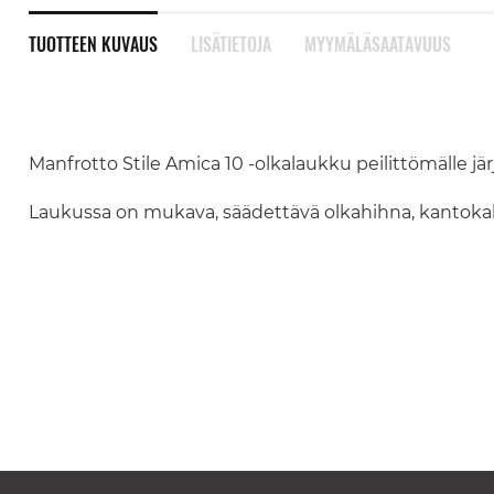
TUOTTEEN KUVAUS
LISÄTIETOJA
MYYMÄLÄSAATAVUUS
Manfrotto Stile Amica 10 -olkalaukku peilittömälle jä
Laukussa on mukava, säädettävä olkahihna, kantokahva