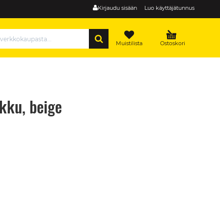
Kirjaudu sisään
Luo käyttäjätunnus
HAE
Muistilista
Ostoskori
kku, beige